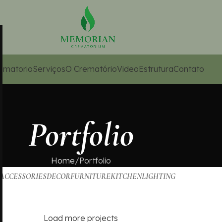
ematorio
Serviços
O Crematório
Video
Estrutura
Contato
Portfolio
Home
Portfolio
ACCESSORIES
DECOR
FURNITURE
KITCHEN
LIGHTING
Load more projects