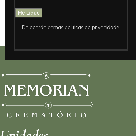
Kitchen
Accessories
Suspendisse quam at vestibulum
N
Imperdiet mauris a nontin
V
De acordo comas politicas de privacidade.
Unidades