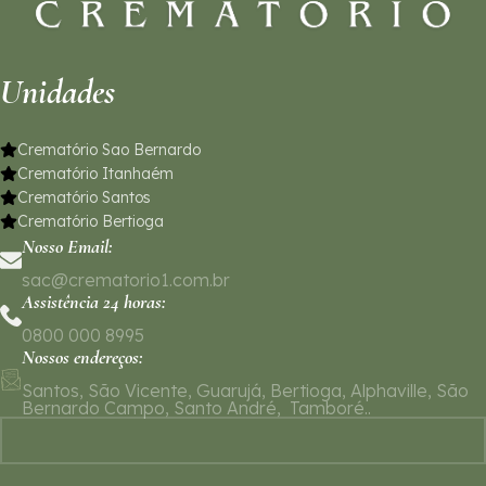
Unidades
Crematório Sao Bernardo
Crematório Itanhaém
Crematório Santos
Crematório Bertioga
Nosso Email:
sac@crematorio1.com.br
Assistência 24 horas:
0800 000 8995
Nossos endereços:
Santos, São Vicente, Guarujá, Bertioga, Alphaville, São
Bernardo Campo, Santo André, Tamboré..