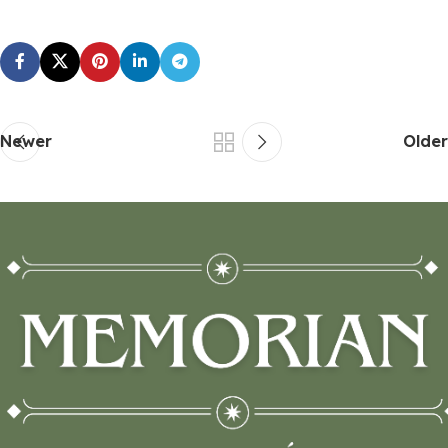
Newer
Older