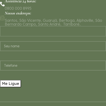
Assistência 24 horas:
0800 000 8995
Nossos endereços:
Santos, São Vicente, Guarujá, Bertioga, Alphaville, São
Bernardo Campo, Santo André, Tamboré..