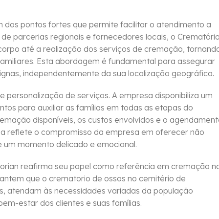
dos pontos fortes que permite facilitar o atendimento a
e parcerias regionais e fornecedores locais, o Crematóri
 corpo até a realização dos serviços de cremação, tornand
 familiares. Esta abordagem é fundamental para assegurar
dignas, independentemente da sua localização geográfica.
e personalização de serviços. A empresa disponibiliza um
ontos para auxiliar as famílias em todas as etapas do
cremação disponíveis, os custos envolvidos e o agendamen
osa reflete o compromisso da empresa em oferecer não
e um momento delicado e emocional.
orian reafirma seu papel como referência em cremação n
arantem que o crematorio de ossos no cemitério de
dos, atendam às necessidades variadas da população
m-estar dos clientes e suas famílias.