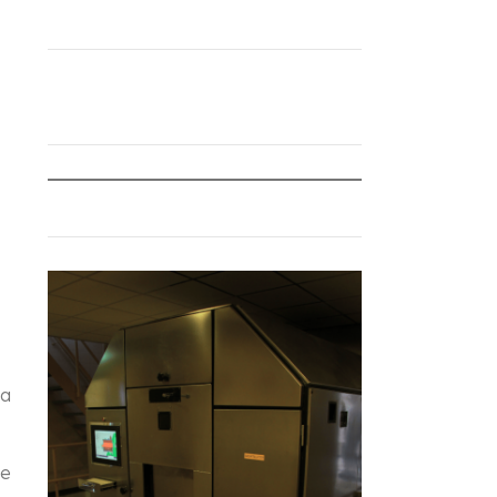
ra
re