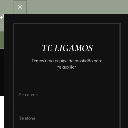
Ligue 0800 000 8995
Home – Cr
TE LIGAMOS
Temos uma equipe de prontidão para
te auxiliar.
B
Crematório de Ossos no Cemi
Posted by