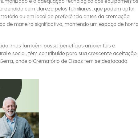
o humanizado e a adequação tecnológica dos equipamento
ompreendido com clareza pelos familiares, que podem optar
ematório ou em local de preferência antes da cremação.
rido de maneira significativa, mantendo um espaço de honr
cido, mas também possui benefícios ambientais e
al e social, têm contribuído para sua crescente aceitação
 Serra, onde o Crematório de Ossos tem se destacado