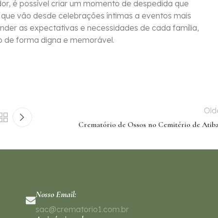
edor, é possível criar um momento de despedida que
 que vão desde celebrações íntimas a eventos mais
der as expectativas e necessidades de cada família,
do de forma digna e memorável.
Old
Crematório de Ossos no Cemitério de Atiba
Nosso Email:
sac@crematorio1.com.br