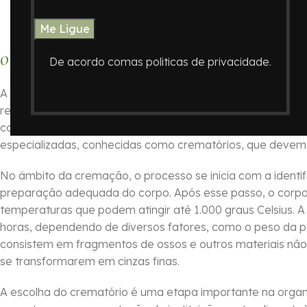
Crematório de Ossos no Cemi
O que é a Cremação de Restos Mortais?
De acordo comas politicas de privacidade.
A cremação de restos mortais é um processo que envolve 
restos mortais em cinzas. Este método de disposição de c
considera uma alternativa viável e respeitosa ao sepulta
especializadas, conhecidas como crematórios, que devem 
No âmbito da cremação, o processo se inicia com a identif
preparação adequada do corpo. Após esse passo, o corpo
temperaturas que podem atingir até 1.000 graus Celsius. 
horas, dependendo de diversos fatores, como o peso da pe
consistem em fragmentos de ossos e outros materiais não
se transformarem em cinzas finas.
A escolha do crematório é uma etapa importante na organi