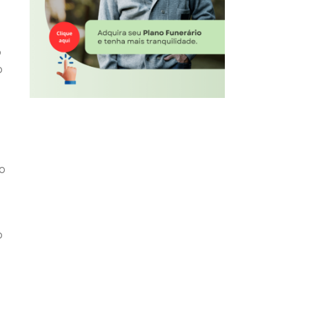
o
o
to
o