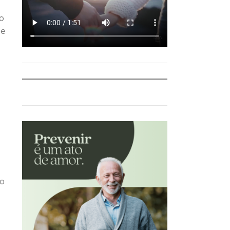
ão
 e
ão