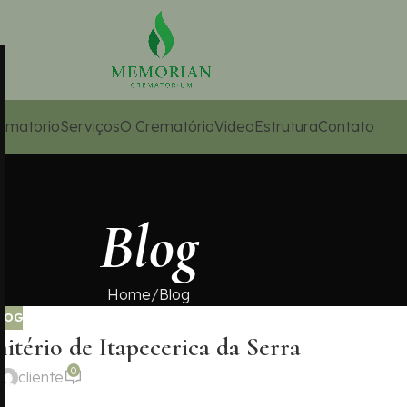
ematorio
Serviços
O Crematório
Video
Estrutura
Contato
Blog
Home
Blog
LOG
tério de Itapecerica da Serra
0
cliente