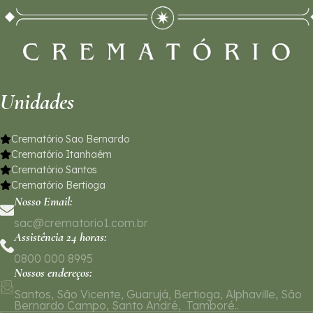
Unidades
Crematório Sao Bernardo
Crematório Itanhaém
Crematório Santos
Crematório Bertioga
Nosso Email:
sac@crematorio1.com.br
Assistência 24 horas:
0800 000 8995
Nossos endereços:
Santos, São Vicente, Guarujá, Bertioga, Alphaville, São
Bernardo Campo, Santo André, Tamboré..