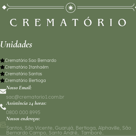
Unidades
Crematório Sao Bernardo
Crematório Itanhaém
Crematório Santos
Crematório Bertioga
Nosso Email:
sac@crematorio1.com.br
Assistência 24 horas:
0800 000 8995
Nossos endereços:
Santos, São Vicente, Guarujá, Bertioga, Alphaville, São
Bernardo Campo, Santo André, Tamboré..