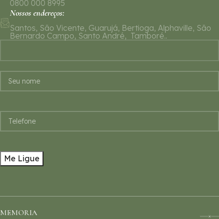
0800 000 8995
Nossos endereços:
Santos, São Vicente, Guarujá, Bertioga, Alphaville, São
Bernardo Campo, Santo André, Tamboré..
MEMORIA