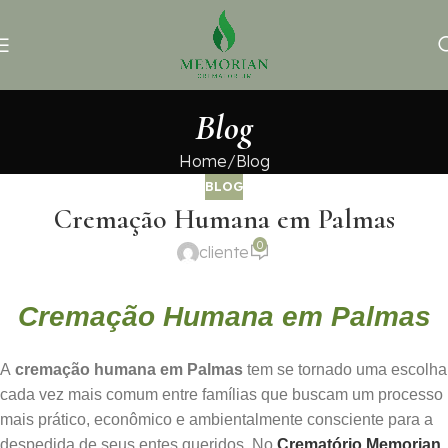
Blog
Home
Blog
BLOG
Cremação Humana em Palmas
0
cliente
Cremação Humana em Palmas
A
cremação humana em Palmas
tem se tornado uma escolha
cada vez mais comum entre famílias que buscam um processo
mais prático, econômico e ambientalmente consciente para a
despedida de seus entes queridos. No
Crematório Memorian
,