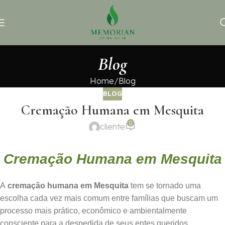
Blog
Home
Blog
BLOG
Cremação Humana em Mesquita
0
cliente
Cremação Humana em Mesquita
A
cremação humana em Mesquita
tem se tornado uma
escolha cada vez mais comum entre famílias que buscam um
processo mais prático, econômico e ambientalmente
consciente para a despedida de seus entes queridos.