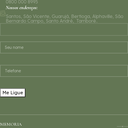
0800 000 8995
Nossos endereços:
Santos, São Vicente, Guarujá, Bertioga, Alphaville, São
Bernardo Campo, Santo André, Tamboré..
MEMORIA