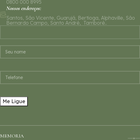
0800 000 8995
Nossos endereços:
Santos, São Vicente, Guarujá, Bertioga, Alphaville, São
Bernardo Campo, Santo André, Tamboré..
MEMORIA