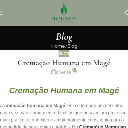
Blog
Home
Blog
BLOG
Cremação Humana em Magé
0
cliente
Cremação Humana em Magé
A
cremação humana em Magé
tem se tornado uma escolha
cada vez mais comum entre famílias que buscam um processo
mais prático, econômico e ambientalmente consciente para a
despedida de seus entes queridos. No
Crematório Memorian
,