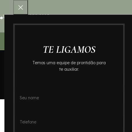
Ligue 0800 000 8995
Home – Cr
TE LIGAMOS
Temos uma equipe de prontidão para
te auxiliar.
B
Cremação Huma
Posted by