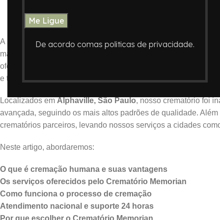
Cremação Huma
A
cremação humana em Gravataí
tem se tornado uma escolh
De acordo comas politicas de privacidade.
mais prático, econômico e ambientalmente consciente para a 
oferecemos um serviço completo, humanizado e altamente profi
e transparência.
Localizados em
Alphaville, São Paulo
, nosso crematório foi 
avançada, seguindo os mais altos padrões de qualidade. Alé
crematórios parceiros, levando nossos serviços a cidades co
Neste artigo, abordaremos:
O que é cremação humana e suas vantagens
Os serviços oferecidos pelo Crematório Memorian
Como funciona o processo de cremação
Atendimento nacional e suporte 24 horas
Por que escolher o Crematório Memorian