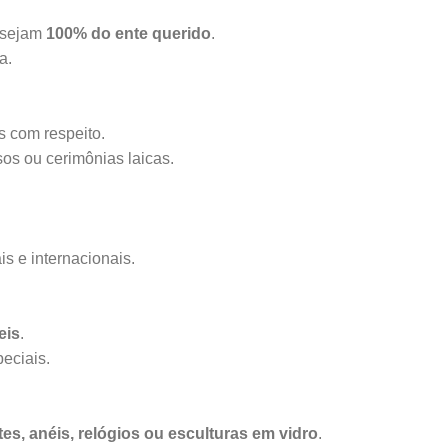
s sejam
100% do ente querido
.
a.
s com respeito.
iosos ou cerimônias laicas.
s e internacionais.
eis
.
eciais.
es, anéis, relógios ou esculturas em vidro
.