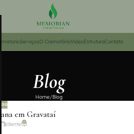
ematorio
Serviços
O Crematório
Video
Estrutura
Contato
Blog
Home
Blog
LOG
na em Gravataí
0
cliente