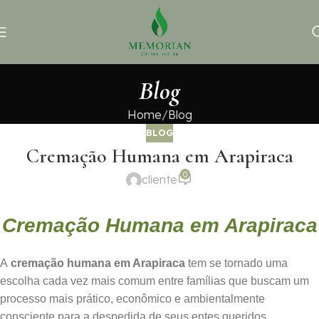
Blog
Home
Blog
BLOG
Cremação Humana em Arapiraca
0
cliente
Cremação Humana em Arapiraca
A
cremação humana em Arapiraca
tem se tornado uma
escolha cada vez mais comum entre famílias que buscam um
processo mais prático, econômico e ambientalmente
consciente para a despedida de seus entes queridos.