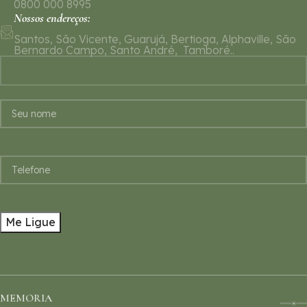
0800 000 8995
Nossos endereços:
Santos, São Vicente, Guarujá, Bertioga, Alphaville, São
Bernardo Campo, Santo André, Tamboré..
MEMORIA