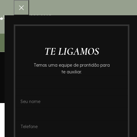
Ligue 0800 000 8995
Home – Cr
TE LIGAMOS
Temos uma equipe de prontidão para
te auxiliar.
B
Cremação de Ossos no Ce
Posted by