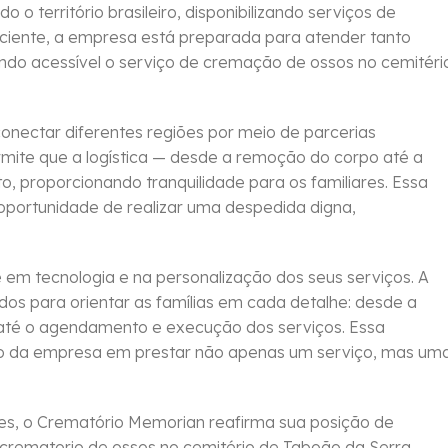
o território brasileiro, disponibilizando serviços de
ciente, a empresa está preparada para atender tanto
ando acessível o serviço de cremação de ossos no cemitéri
nectar diferentes regiões por meio de parcerias
rmite que a logística — desde a remoção do corpo até a
o, proporcionando tranquilidade para os familiares. Essa
portunidade de realizar uma despedida digna,
em tecnologia e na personalização dos seus serviços. A
dos para orientar as famílias em cada detalhe: desde a
 até o agendamento e execução dos serviços. Essa
o da empresa em prestar não apenas um serviço, mas um
tes, o Crematório Memorian reafirma sua posição de
 crematorio de ossos no cemitério de Taboão da Serra,