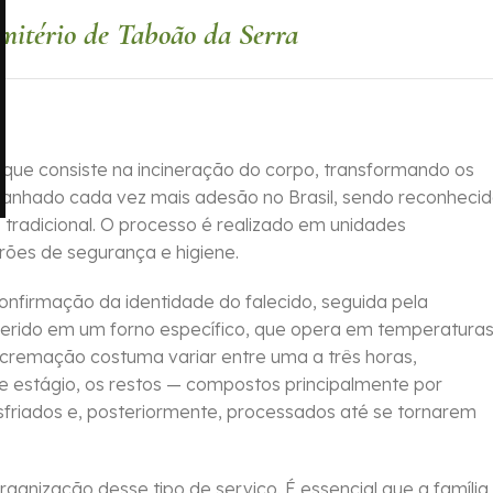
mitério de Taboão da Serra
que consiste na incineração do corpo, transformando os
 ganhado cada vez mais adesão no Brasil, sendo reconheci
tradicional. O processo é realizado em unidades
rões de segurança e higiene.
confirmação da identidade do falecido, seguida pela
serido em um forno específico, que opera em temperatura
cremação costuma variar entre uma a três horas,
 estágio, os restos — compostos principalmente por
sfriados e, posteriormente, processados até se tornarem
ganização desse tipo de serviço. É essencial que a família