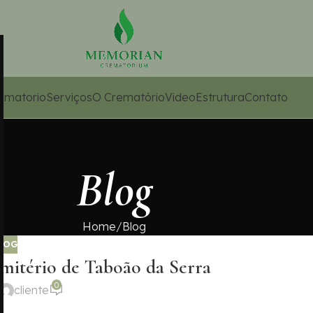
ematorio
Serviços
O Crematório
Video
Estrutura
Contato
Blog
Home
Blog
LOG
mitério de Taboão da Serra
0
cliente