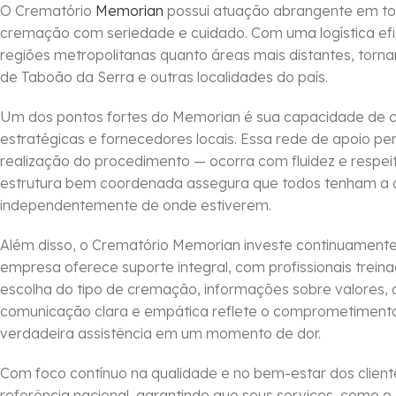
O Crematório
Memorian
possui atuação abrangente em todo 
cremação com seriedade e cuidado. Com uma logística efi
regiões metropolitanas quanto áreas mais distantes, torn
de Taboão da Serra e outras localidades do país.
Um dos pontos fortes do Memorian é sua capacidade de co
estratégicas e fornecedores locais. Essa rede de apoio pe
realização do procedimento — ocorra com fluidez e respeit
estrutura bem coordenada assegura que todos tenham a o
independentemente de onde estiverem.
Além disso, o Crematório Memorian investe continuamente 
empresa oferece suporte integral, com profissionais treina
escolha do tipo de cremação, informações sobre valores,
comunicação clara e empática reflete o comprometiment
verdadeira assistência em um momento de dor.
Com foco contínuo na qualidade e no bem-estar dos clien
referência nacional, garantindo que seus serviços, como o