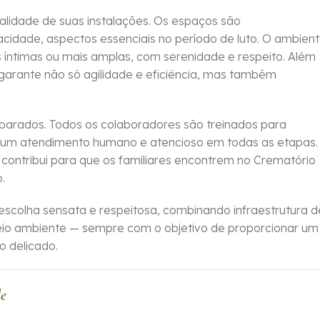
lidade de suas instalações. Os espaços são
cidade, aspectos essenciais no período de luto. O ambien
s íntimas ou mais amplas, com serenidade e respeito. Além
arante não só agilidade e eficiência, mas também
reparados. Todos os colaboradores são treinados para
do um atendimento humano e atencioso em todas as etapas.
contribui para que os familiares encontrem no Crematório
.
scolha sensata e respeitosa, combinando infraestrutura d
o ambiente — sempre com o objetivo de proporcionar um
 delicado.
de