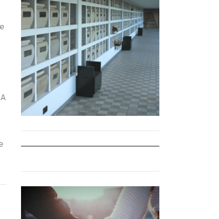
te
 A
e