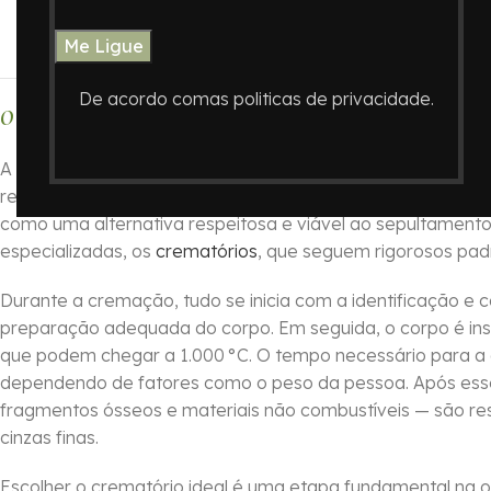
Cremação de Ossos no Ce
De acordo comas politicas de privacidade.
O que é a Cremação de Restos Mortais?
A cremação de restos mortais (ossos) é um procedimento 
restos físicos em cinzas. Esse método de destinação tem
como uma alternativa respeitosa e viável ao sepultamento 
especializadas, os
crematórios
, que seguem rigorosos pad
Durante a cremação, tudo se inicia com a identificação e 
preparação adequada do corpo. Em seguida, o corpo é in
que podem chegar a 1.000 °C. O tempo necessário para a 
dependendo de fatores como o peso da pessoa. Após esse
fragmentos ósseos e materiais não combustíveis — são re
cinzas finas.
Escolher o crematório ideal é uma etapa fundamental na or