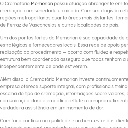
O Crematório
Memorian
possui atuação abrangente em todo 
cremação com seriedade e cuidado. Com uma logística efi
regiões metropolitanas quanto áreas mais distantes, torn
de Ferraz de Vasconcelos e outras localidades do país.
Um dos pontos fortes do Memorian é sua capacidade de co
estratégicas e fornecedores locais. Essa rede de apoio pe
realização do procedimento — ocorra com fluidez e respeit
estrutura bem coordenada assegura que todos tenham a o
independentemente de onde estiverem.
Além disso, o Crematório Memorian investe continuamente 
empresa oferece suporte integral, com profissionais treina
escolha do tipo de cremação, informações sobre valores,
comunicação clara e empática reflete o comprometiment
verdadeira assistência em um momento de dor.
Com foco contínuo na qualidade e no bem-estar dos clien
referência nacional, garantindo que seus serviços, como o