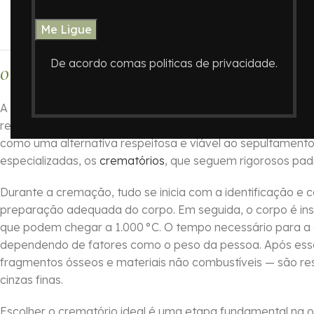
Cremação de Ossos no Cemit
De acordo comas politicas de privacidade.
O que é a Cremação de Restos Mortais?
A cremação de restos mortais (ossos) é um procedimento 
restos físicos em cinzas. Esse método de destinação tem
como uma alternativa respeitosa e viável ao sepultamento 
especializadas, os
crematórios
, que seguem rigorosos pad
Durante a cremação, tudo se inicia com a identificação e 
preparação adequada do corpo. Em seguida, o corpo é in
que podem chegar a 1.000 °C. O tempo necessário para a 
dependendo de fatores como o peso da pessoa. Após esse
fragmentos ósseos e materiais não combustíveis — são re
cinzas finas.
Escolher o crematório ideal é uma etapa fundamental na or