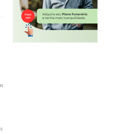
o
as
As