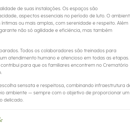
lidade de suas instalações. Os espaços são
cidade, aspectos essenciais no período de luto. O ambien
s íntimas ou mais amplas, com serenidade e respeito. Além
arante não só agilidade e eficiência, mas também
reparados. Todos os colaboradores são treinados para
do um atendimento humano e atencioso em todas as etapas.
contribui para que os familiares encontrem no Crematório
.
scolha sensata e respeitosa, combinando infraestrutura d
o ambiente — sempre com o objetivo de proporcionar um
 delicado.
de