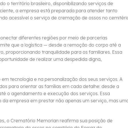
o território brasileiro, disponibilizando serviços de
ciente, a empresa está preparada para atender tanto
ando acessível o serviço de cremação de ossos no cemitéri
nectar diferentes regiões por meio de parcerias
rmite que a logística — desde a remoção do corpo até a
o, proporcionando tranquilidade para os familiares. Essa
portunidade de realizar uma despedida digna,
em tecnologia e na personalização dos seus serviços. A
dos para orientar as famílias em cada detalhe: desde a
 até o agendamento e execução dos serviços. Essa
o da empresa em prestar não apenas um serviço, mas um
tes, o Crematório Memorian reafirma sua posição de
 crematorio de ossos no cemitério de Ferraz de