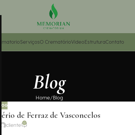
ematorio
Serviços
O Crematório
Video
Estrutura
Contato
Blog
Home
Blog
LOG
ério de Ferraz de Vasconcelos
0
cliente