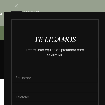
Ligue 0800 000 8995
Home – Cr
TE LIGAMOS
Temos uma equipe de prontidão para
te auxiliar.
B
Cremação de Ossos no Cemit
Posted by