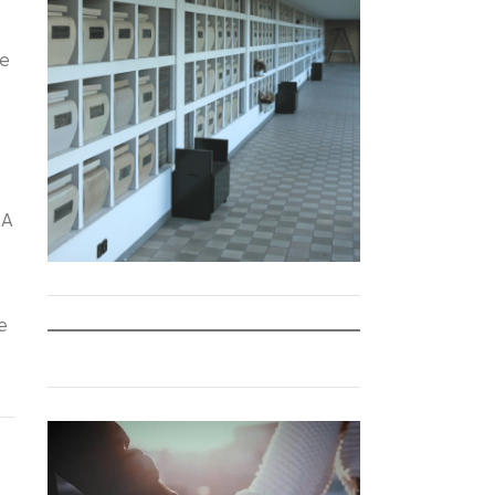
te
 A
e