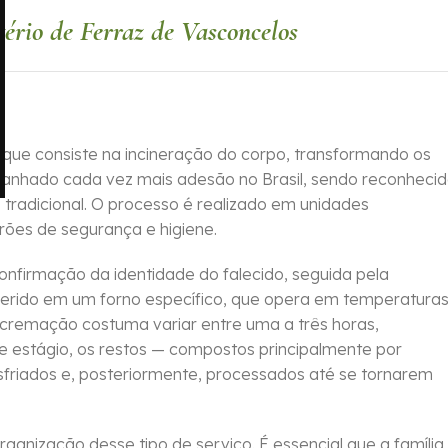
ério de Ferraz de Vasconcelos
que consiste na incineração do corpo, transformando os
 ganhado cada vez mais adesão no Brasil, sendo reconheci
tradicional. O processo é realizado em unidades
rões de segurança e higiene.
confirmação da identidade do falecido, seguida pela
serido em um forno específico, que opera em temperatura
cremação costuma variar entre uma a três horas,
 estágio, os restos — compostos principalmente por
sfriados e, posteriormente, processados até se tornarem
ganização desse tipo de serviço. É essencial que a família