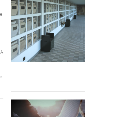
te
 A
e