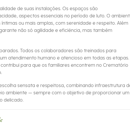
lidade de suas instalações. Os espaços são
cidade, aspectos essenciais no período de luto. O ambien
s íntimas ou mais amplas, com serenidade e respeito. Além
arante não só agilidade e eficiência, mas também
reparados. Todos os colaboradores são treinados para
do um atendimento humano e atencioso em todas as etapas.
contribui para que os familiares encontrem no Crematório
.
scolha sensata e respeitosa, combinando infraestrutura d
o ambiente — sempre com o objetivo de proporcionar um
 delicado.
de