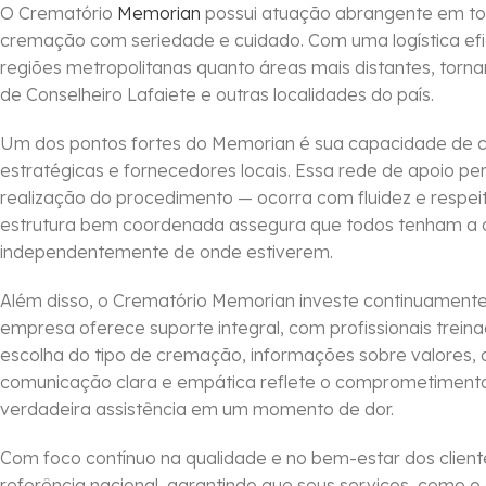
O Crematório
Memorian
possui atuação abrangente em todo 
cremação com seriedade e cuidado. Com uma logística efi
regiões metropolitanas quanto áreas mais distantes, torn
de Conselheiro Lafaiete e outras localidades do país.
Um dos pontos fortes do Memorian é sua capacidade de co
estratégicas e fornecedores locais. Essa rede de apoio pe
realização do procedimento — ocorra com fluidez e respeit
estrutura bem coordenada assegura que todos tenham a o
independentemente de onde estiverem.
Além disso, o Crematório Memorian investe continuamente 
empresa oferece suporte integral, com profissionais treina
escolha do tipo de cremação, informações sobre valores,
comunicação clara e empática reflete o comprometiment
verdadeira assistência em um momento de dor.
Com foco contínuo na qualidade e no bem-estar dos clien
referência nacional, garantindo que seus serviços, como o