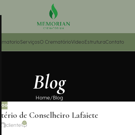
ematorio
Serviços
O Crematório
Video
Estrutura
Contato
Blog
Home
Blog
LOG
ério de Conselheiro Lafaiete
0
cliente