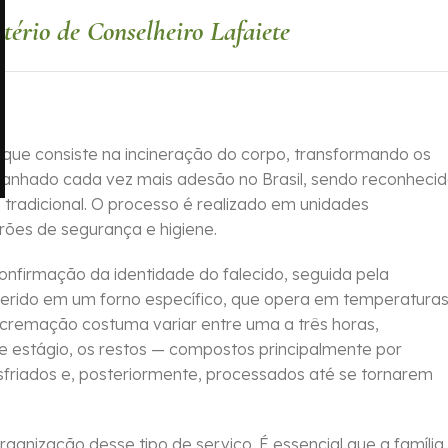
ério de Conselheiro Lafaiete
que consiste na incineração do corpo, transformando os
 ganhado cada vez mais adesão no Brasil, sendo reconheci
tradicional. O processo é realizado em unidades
rões de segurança e higiene.
confirmação da identidade do falecido, seguida pela
serido em um forno específico, que opera em temperatura
cremação costuma variar entre uma a três horas,
 estágio, os restos — compostos principalmente por
sfriados e, posteriormente, processados até se tornarem
ganização desse tipo de serviço. É essencial que a família