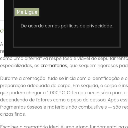
Cremação de Ossos no Cemit
De acordo comas politicas de privacidade.
O que é a Cremação de Restos Mortais?
A cremação de restos mortais (ossos) é um procedimento 
restos físicos em cinzas. Esse método de destinação tem
como uma alternativa respeitosa e viável ao sepultamento 
especializadas, os
crematórios
, que seguem rigorosos pad
Durante a cremação, tudo se inicia com a identificação e 
preparação adequada do corpo. Em seguida, o corpo é in
que podem chegar a 1.000 °C. O tempo necessário para a 
dependendo de fatores como o peso da pessoa. Após esse
fragmentos ósseos e materiais não combustíveis — são re
cinzas finas.
Escolher o crematório ideal é uma etapa fundamental na or