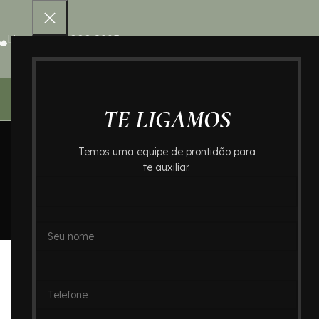
Ligue 0800 000 8995
Home – Cr
TE LIGAMOS
Temos uma equipe de prontidão para
te auxiliar.
B
Cremação de Ossos no Cemit
Posted by