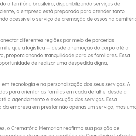
o território brasileiro, disponibilizando serviços de
ciente, a empresa está preparada para atender tanto
ando acessível o serviço de cremação de ossos no cemitéri
nectar diferentes regiões por meio de parcerias
rmite que a logística — desde a remoção do corpo até a
o, proporcionando tranquilidade para os familiares. Essa
portunidade de realizar uma despedida digna,
em tecnologia e na personalização dos seus serviços. A
dos para orientar as famílias em cada detalhe: desde a
 até o agendamento e execução dos serviços. Essa
o da empresa em prestar não apenas um serviço, mas um
tes, o Crematório Memorian reafirma sua posição de
 crematorio de ossos no cemitério de Conselheiro Lafaiete,