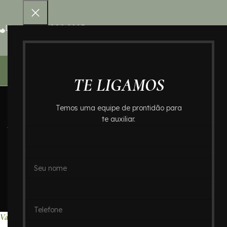
Ligue 0800 000 8995
Home – Cr
TE LIGAMOS
Temos uma equipe de prontidão para
te auxiliar.
Valores de Crem
no Abc: C
Home
Valores de Cre
Valores de Cremação no Bairro VILA TIBIRIÇÁ : Crematório In Memoria