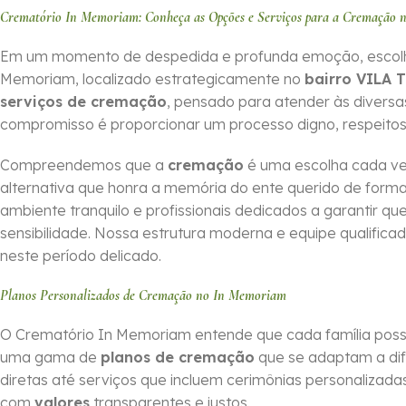
Crematório In Memoriam: Conheça as Opções e Serviços para a Cremação
Em um momento de despedida e profunda emoção, escolher o
Memoriam, localizado estrategicamente no
bairro VILA 
serviços de cremação
, pensado para atender às divers
compromisso é proporcionar um processo digno, respeitos
Compreendemos que a
cremação
é uma escolha cada ve
alternativa que honra a memória do ente querido de for
ambiente tranquilo e profissionais dedicados a garantir 
sensibilidade. Nossa estrutura moderna e equipe qualifica
neste período delicado.
Planos Personalizados de Cremação no In Memoriam
O Crematório In Memoriam entende que cada família possui
uma gama de
planos de cremação
que se adaptam a dif
diretas até serviços que incluem cerimônias personalizadas,
com
valores
transparentes e justos.