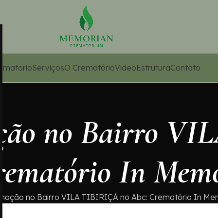
ematorio
Serviços
O Crematório
Video
Estrutura
Contato
ação no Bairro V
rematório In Mem
mação no Bairro VILA TIBIRIÇÁ no Abc: Crematório In M
m