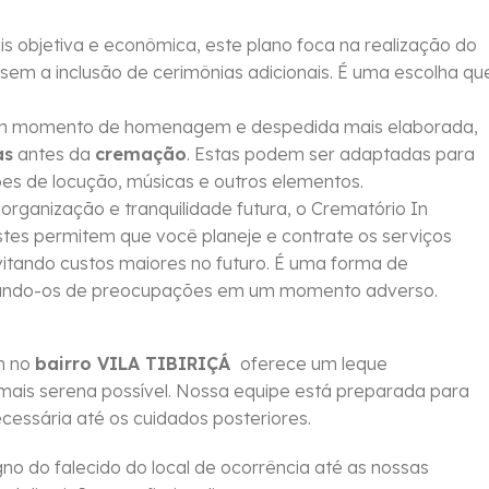
objetiva e econômica, este plano foca na realização do
sem a inclusão de cerimônias adicionais. É uma escolha qu
um momento de homenagem e despedida mais elaborada,
as
antes da
cremação
. Estas podem ser adaptadas para
ções de locução, músicas e outros elementos.
rganização e tranquilidade futura, o Crematório In
Estes permitem que você planeje e contrate os serviços
vitando custos maiores no futuro. É uma forma de
berando-os de preocupações em um momento adverso.
m no
bairro VILA TIBIRIÇÁ
oferece um leque
mais serena possível. Nossa equipe está preparada para
essária até os cuidados posteriores.
no do falecido do local de ocorrência até as nossas