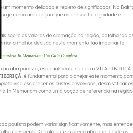
 um momento delicado e repleto de significados. No Bairr
surge como uma opção que une respeito, dignidade e
iais sobre os valores de cremação na região, detalhando o
tomar a melhor decisão neste momento tão importante.
rematório In Memoriam: Um Guia Completo
no aba paulista, especialmente no bairro VILA TIBIRIÇÁ .
 TIBIRIÇÁ
é fundamental para planejar este momento co
pleto visa esclarecer os custos envolvidos, desmistificar o
ório In Memoriam como uma opção de referência na região
bc paulista podem variar significativamente, mas entende
colha consciente. Geralmente, o preço abrange desde os