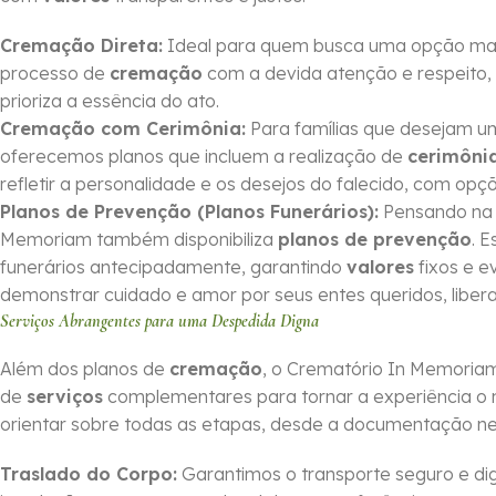
Cremação Direta:
Ideal para quem busca uma opção mais 
processo de
cremação
com a devida atenção e respeito, 
prioriza a essência do ato.
Cremação com Cerimônia:
Para famílias que desejam 
oferecemos planos que incluem a realização de
cerimôni
refletir a personalidade e os desejos do falecido, com op
Planos de Prevenção (Planos Funerários):
Pensando na o
Memoriam também disponibiliza
planos de prevenção
. 
funerários antecipadamente, garantindo
valores
fixos e e
demonstrar cuidado e amor por seus entes queridos, li
Serviços Abrangentes para uma Despedida Digna
Além dos planos de
cremação
, o Crematório In Memoria
de
serviços
complementares para tornar a experiência o 
orientar sobre todas as etapas, desde a documentação nec
Traslado do Corpo:
Garantimos o transporte seguro e dig