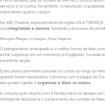
É recomendado que as famílias entrem em contato direto
serviços e os custos. No entanto, a reputação, a qualidade
importantes quanto o preço.
No ABC Paulista, especialmente na região VILA TIBIRIÇÁ 
sua
integridade e clareza
, tornando o processo de escol
Dicas para Planejar a Cremação e Evitar Surpresas
O planejamento antecipado é a melhor forma de lidar co
evitar surpresas em um momento já fragilizado. Considera
excelente opção.
Estes planos permitem parcelar os custos ao longo do tem
quando forem necessários. Converse com a equipe do Cr
eles podem ajudar a
organizar e diluir os custos
.
A comunicação aberta com a família sobre os desejos em 
tomada de decisões e o cumprimento da vontade do falecid