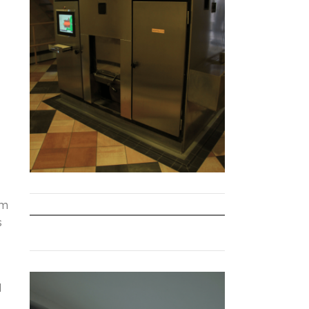
em
s
l