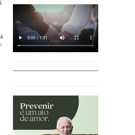
Á
LA
a