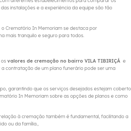
 com diferentes estabelecimentos para comparar os
 das instalações e a experiência da equipe são tão
, o Crematório In Memoriam se destaca por
ha mais tranquilo e seguro para todos.
m os
valores de cremação no bairro VILA TIBIRIÇÁ
e
r a contratação de um plano funerário pode ser uma
po, garantindo que os serviços desejados estejam coberto
ematório In Memoriam sobre as opções de planos e como
relação à cremação também é fundamental, facilitando a
o ou da família.,