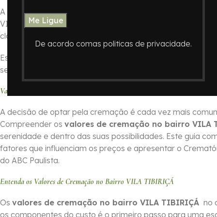
A decisão de como honrar a memória de um ente querido é
VILA TIBIRIÇÁ , ABC Paulista, o
Crematório In Memoriam
clareza nos procedimentos.
De acordo comas politicas de privacidade.
Este guia foi elaborado para oferecer informações essenc
serviços do Crematório In Memoriam e auxiliando você a 
Valores de Cremação no Bairro VILA TIBIRIÇÁ no ABC Paulista com o C
A decisão de optar pela cremação é cada vez mais comum 
Compreender os
valores de cremação no bairro VILA
serenidade e dentro das suas possibilidades. Este guia com
fatores que influenciam os preços e apresentar o Cremat
do ABC Paulista.
Entenda os Valores de Cremação no Bairro VILA TIBIRIÇÁ
Os
valores de cremação no bairro VILA TIBIRIÇÁ
no a
os componentes do custo é o primeiro passo para uma es