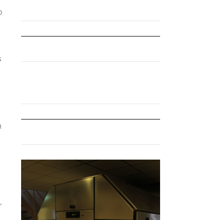
o
s
m
s
r