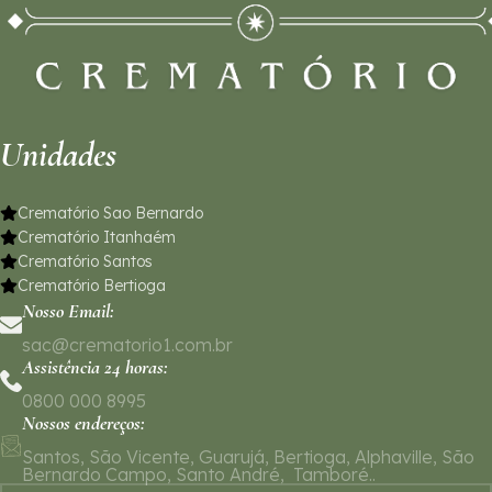
Unidades
Crematório Sao Bernardo
Crematório Itanhaém
Crematório Santos
Crematório Bertioga
Nosso Email:
sac@crematorio1.com.br
Assistência 24 horas:
0800 000 8995
Nossos endereços:
Santos, São Vicente, Guarujá, Bertioga, Alphaville, São
Bernardo Campo, Santo André, Tamboré..