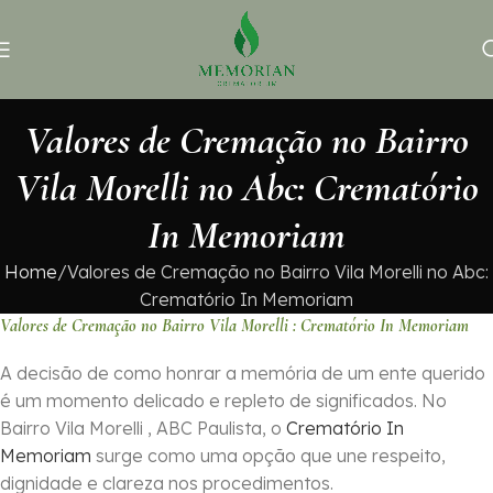
Valores de Cremação no Bairro
Vila Morelli no Abc: Crematório
In Memoriam
Home
Valores de Cremação no Bairro Vila Morelli no Abc:
Crematório In Memoriam
Valores de Cremação no Bairro Vila Morelli : Crematório In Memoriam
A decisão de como honrar a memória de um ente querido
é um momento delicado e repleto de significados. No
Bairro Vila Morelli , ABC Paulista, o
Crematório In
Memoriam
surge como uma opção que une respeito,
dignidade e clareza nos procedimentos.