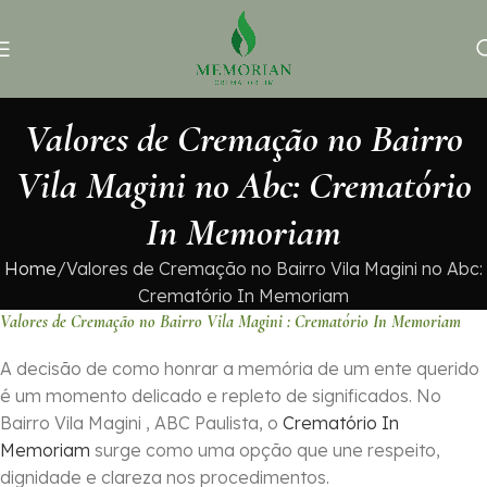
Valores de Cremação no Bairro
Vila Magini no Abc: Crematório
In Memoriam
Home
Valores de Cremação no Bairro Vila Magini no Abc:
Crematório In Memoriam
Valores de Cremação no Bairro Vila Magini : Crematório In Memoriam
A decisão de como honrar a memória de um ente querido
é um momento delicado e repleto de significados. No
Bairro Vila Magini , ABC Paulista, o
Crematório In
Memoriam
surge como uma opção que une respeito,
dignidade e clareza nos procedimentos.