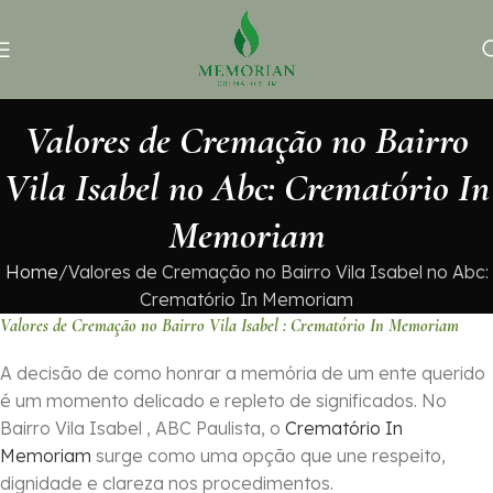
Valores de Cremação no Bairro
Vila Isabel no Abc: Crematório In
Memoriam
Home
Valores de Cremação no Bairro Vila Isabel no Abc:
Crematório In Memoriam
Valores de Cremação no Bairro Vila Isabel : Crematório In Memoriam
A decisão de como honrar a memória de um ente querido
é um momento delicado e repleto de significados. No
Bairro Vila Isabel , ABC Paulista, o
Crematório In
Memoriam
surge como uma opção que une respeito,
dignidade e clareza nos procedimentos.