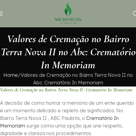
Valores de Cremação no Bairro
Terra Nova II no Abc: Crematório
In Memoriam
Home
Valores de Cremação no Bairro Terra Nova II no
Abc: Crematório In Memoriam
Valores de Cremação no Bairro Terra Nova II : Crematório In Memoriam
A decisão de como honrar a memória de um ente querido
é um momento delicado e repleto de significados. No
Bairro Terra Nova II , ABC Paulista, o
Crematório In
Memoriam
surge como uma opção que une respeito,
dignidade e clareza nos procedimentos.