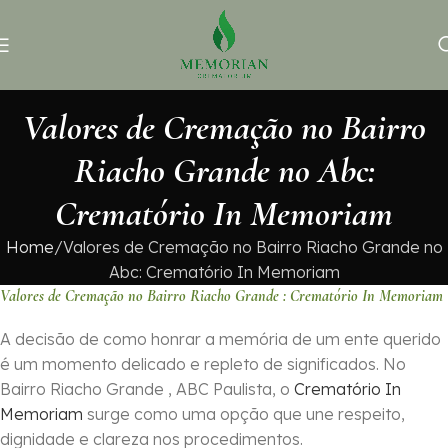
Valores de Cremação no Bairro
Riacho Grande no Abc:
Crematório In Memoriam
Home
Valores de Cremação no Bairro Riacho Grande no
Abc: Crematório In Memoriam
Valores de Cremação no Bairro Riacho Grande : Crematório In Memoriam
A decisão de como honrar a memória de um ente querido
é um momento delicado e repleto de significados. No
Bairro Riacho Grande , ABC Paulista, o
Crematório In
Memoriam
surge como uma opção que une respeito,
dignidade e clareza nos procedimentos.