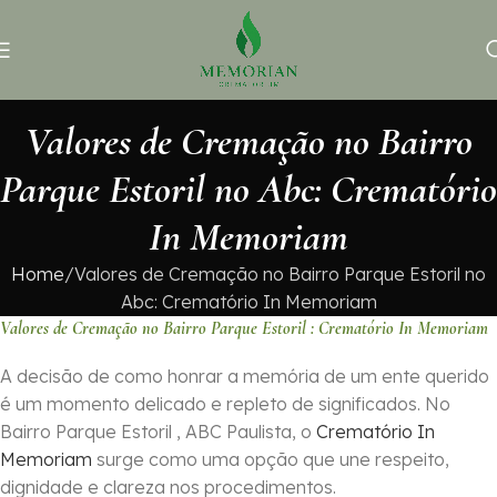
Valores de Cremação no Bairro
Parque Estoril no Abc: Crematório
In Memoriam
Home
Valores de Cremação no Bairro Parque Estoril no
Abc: Crematório In Memoriam
Valores de Cremação no Bairro Parque Estoril : Crematório In Memoriam
A decisão de como honrar a memória de um ente querido
é um momento delicado e repleto de significados. No
Bairro Parque Estoril , ABC Paulista, o
Crematório In
Memoriam
surge como uma opção que une respeito,
dignidade e clareza nos procedimentos.