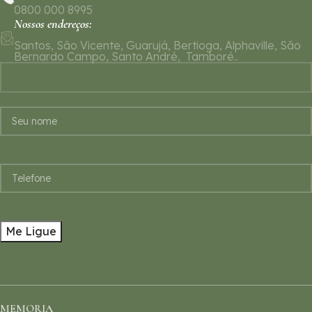
0800 000 8995
Nossos endereços:
Santos, São Vicente, Guarujá, Bertioga, Alphaville, São
Bernardo Campo, Santo André, Tamboré..
MEMORIA