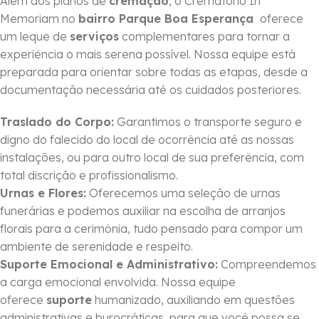
Além dos planos de
cremação
, o Crematório In
Memoriam no
bairro Parque Boa Esperança
oferece
um leque de
serviços
complementares para tornar a
experiência o mais serena possível. Nossa equipe está
preparada para orientar sobre todas as etapas, desde a
documentação necessária até os cuidados posteriores.
Traslado do Corpo:
Garantimos o transporte seguro e
digno do falecido do local de ocorrência até as nossas
instalações, ou para outro local de sua preferência, com
total discrição e profissionalismo.
Urnas e Flores:
Oferecemos uma seleção de urnas
funerárias e podemos auxiliar na escolha de arranjos
florais para a cerimônia, tudo pensado para compor um
ambiente de serenidade e respeito.
Suporte Emocional e Administrativo:
Compreendemos
a carga emocional envolvida. Nossa equipe
oferece
suporte
humanizado, auxiliando em questões
administrativas e burocráticas, para que você possa se