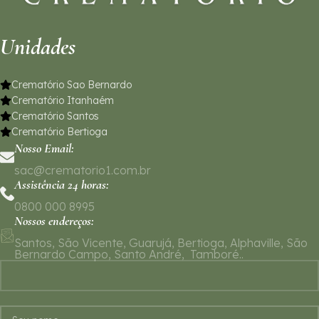
Unidades
Crematório Sao Bernardo
Crematório Itanhaém
Crematório Santos
Crematório Bertioga
Nosso Email:
sac@crematorio1.com.br
Assistência 24 horas:
0800 000 8995
Nossos endereços:
Santos, São Vicente, Guarujá, Bertioga, Alphaville, São
Bernardo Campo, Santo André, Tamboré..