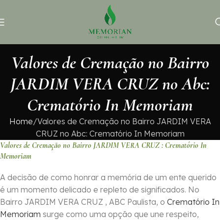
Valores de Cremação no Bairro
JARDIM VERA CRUZ no Abc:
Crematório In Memoriam
Home
Valores de Cremação no Bairro JARDIM VERA
CRUZ no Abc: Crematório In Memoriam
Valores de Cremação no Bairro JARDIM VERA CRUZ : Crematório In
Memoriam
A decisão de como honrar a memória de um ente querido
é um momento delicado e repleto de significados. No
Bairro JARDIM VERA CRUZ , ABC Paulista, o
Crematório In
Memoriam
surge como uma opção que une respeito,