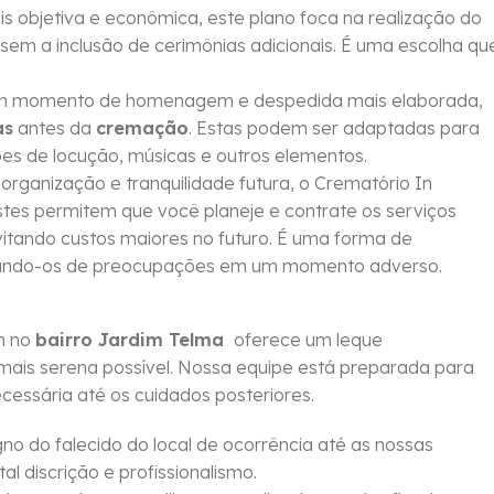
objetiva e econômica, este plano foca na realização do
sem a inclusão de cerimônias adicionais. É uma escolha qu
um momento de homenagem e despedida mais elaborada,
as
antes da
cremação
. Estas podem ser adaptadas para
ções de locução, músicas e outros elementos.
rganização e tranquilidade futura, o Crematório In
Estes permitem que você planeje e contrate os serviços
vitando custos maiores no futuro. É uma forma de
berando-os de preocupações em um momento adverso.
m no
bairro Jardim Telma
oferece um leque
mais serena possível. Nossa equipe está preparada para
essária até os cuidados posteriores.
no do falecido do local de ocorrência até as nossas
al discrição e profissionalismo.