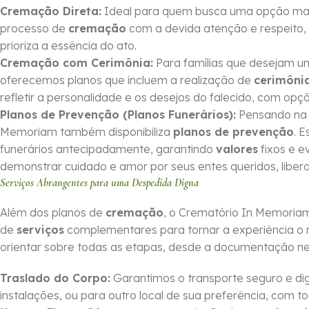
Cremação Direta:
Ideal para quem busca uma opção mais 
processo de
cremação
com a devida atenção e respeito, 
prioriza a essência do ato.
Cremação com Cerimônia:
Para famílias que desejam 
oferecemos planos que incluem a realização de
cerimôni
refletir a personalidade e os desejos do falecido, com op
Planos de Prevenção (Planos Funerários):
Pensando na o
Memoriam também disponibiliza
planos de prevenção
. 
funerários antecipadamente, garantindo
valores
fixos e e
demonstrar cuidado e amor por seus entes queridos, li
Serviços Abrangentes para uma Despedida Digna
Além dos planos de
cremação
, o Crematório In Memoria
de
serviços
complementares para tornar a experiência o 
orientar sobre todas as etapas, desde a documentação nec
Traslado do Corpo:
Garantimos o transporte seguro e dig
instalações, ou para outro local de sua preferência, com tot