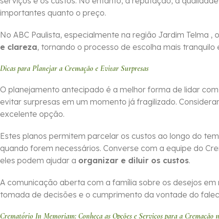
serviços e os custos. No entanto, a reputação, a qualidade
importantes quanto o preço.
No ABC Paulista, especialmente na região Jardim Telma ,
e clareza
, tornando o processo de escolha mais tranquilo 
Dicas para Planejar a Cremação e Evitar Surpresas
O planejamento antecipado é a melhor forma de lidar co
evitar surpresas em um momento já fragilizado. Considera
excelente opção.
Estes planos permitem parcelar os custos ao longo do tem
quando forem necessários. Converse com a equipe do Cr
eles podem ajudar a
organizar e diluir os custos
.
A comunicação aberta com a família sobre os desejos em 
tomada de decisões e o cumprimento da vontade do falecid
Crematório In Memoriam: Conheça as Opções e Serviços para a Cremação 