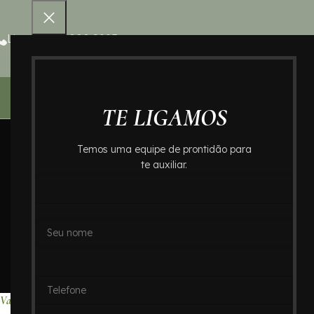
Ligue 0800 000 8995
Home – Cr
TE LIGAMOS
Temos uma equipe de prontidão para
te auxiliar.
Valores de Crema
Abc: Cr
Home
Valores de Cr
Valores de Cremação no Bairro Jardim Telma : Crematório In Memoriam