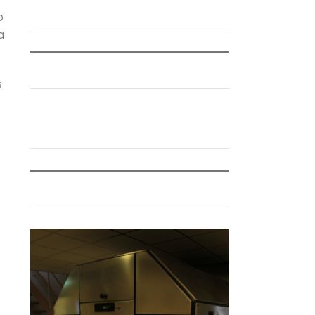
o
a
s
s