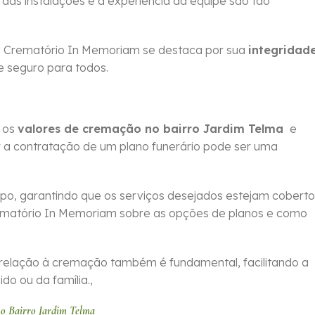
 das instalações e a experiência da equipe são tão
 o Crematório In Memoriam se destaca por sua
integridad
e seguro para todos.
m os
valores de cremação no bairro Jardim Telma
e
r a contratação de um plano funerário pode ser uma
po, garantindo que os serviços desejados estejam coberto
ematório In Memoriam sobre as opções de planos e como
relação à cremação também é fundamental, facilitando a
o ou da família.,
no Bairro Jardim Telma