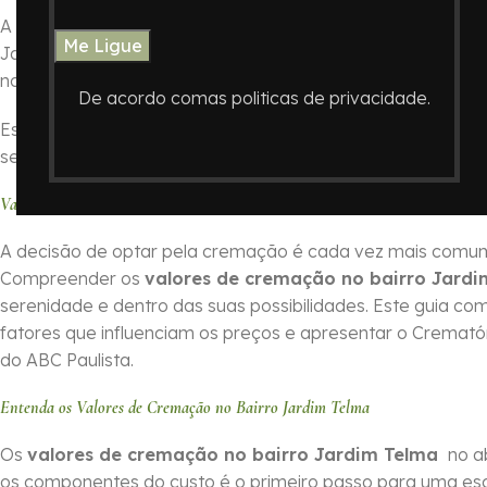
A decisão de como honrar a memória de um ente querido é
Jardim Telma , ABC Paulista, o
Crematório In Memoriam
su
nos procedimentos.
De acordo comas politicas de privacidade.
Este guia foi elaborado para oferecer informações essenc
serviços do Crematório In Memoriam e auxiliando você a 
Valores de Cremação no Bairro Jardim Telma no ABC Paulista com o Cre
A decisão de optar pela cremação é cada vez mais comum 
Compreender os
valores de cremação no bairro Jard
serenidade e dentro das suas possibilidades. Este guia com
fatores que influenciam os preços e apresentar o Cremat
do ABC Paulista.
Entenda os Valores de Cremação no Bairro Jardim Telma
Os
valores de cremação no bairro Jardim Telma
no ab
os componentes do custo é o primeiro passo para uma es