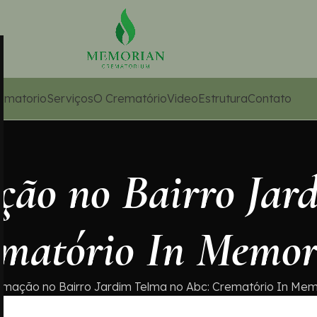
ematorio
Serviços
O Crematório
Video
Estrutura
Contato
ção no Bairro Jar
ematório In Memo
emação no Bairro Jardim Telma no Abc: Crematório In Me