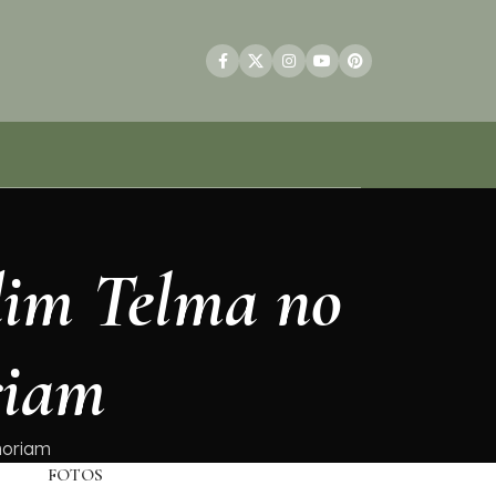
dim Telma no
riam
moriam
FOTOS