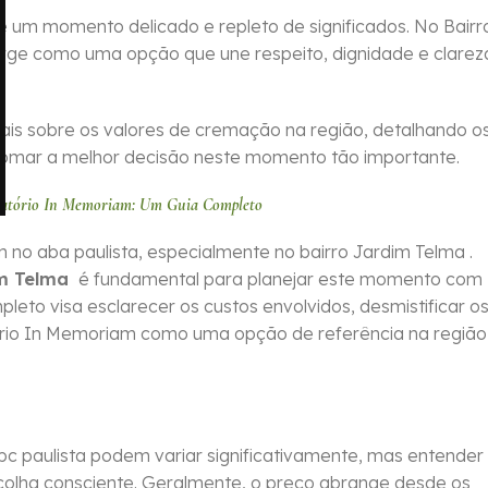
 um momento delicado e repleto de significados. No Bairr
rge como uma opção que une respeito, dignidade e clarez
iais sobre os valores de cremação na região, detalhando o
tomar a melhor decisão neste momento tão importante.
matório In Memoriam: Um Guia Completo
no aba paulista, especialmente no bairro Jardim Telma .
im Telma
é fundamental para planejar este momento com
pleto visa esclarecer os custos envolvidos, desmistificar o
ório In Memoriam como uma opção de referência na região
c paulista podem variar significativamente, mas entender
colha consciente. Geralmente, o preço abrange desde os