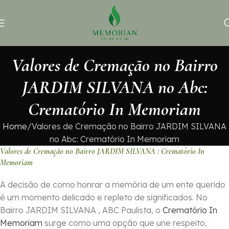
Valores de Cremação no Bairro
JARDIM SILVANA no Abc:
Crematório In Memoriam
Home
Valores de Cremação no Bairro JARDIM SILVANA
no Abc: Crematório In Memoriam
Valores de Cremação no Bairro JARDIM SILVANA : Crematório In
Memoriam
A decisão de como honrar a memória de um ente querido
é um momento delicado e repleto de significados. No
Bairro JARDIM SILVANA , ABC Paulista, o
Crematório In
Memoriam
surge como uma opção que une respeito,