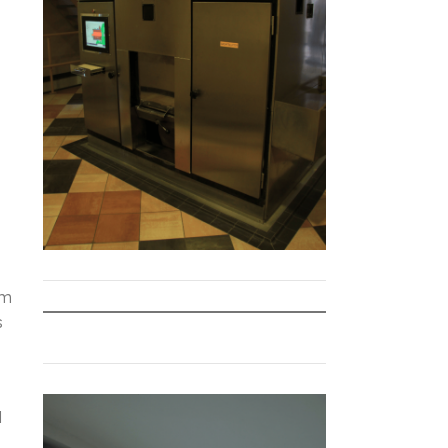
em
s
l