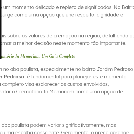
 um momento delicado e repleto de significados. No Bairr
surge como uma opção que une respeito, dignidade e
iais sobre os valores de cremação na região, detalhando o
tomar a melhor decisão neste momento tão importante.
rematório In Memoriam: Um Guia Completo
no aba paulista, especialmente no bairro Jardim Pedroso 
im Pedroso
é fundamental para planejar este momento
a completo visa esclarecer os custos envolvidos,
resentar o Crematório In Memoriam como uma opção de
 abc paulista podem variar significativamente, mas
ra uma escolha consciente. Geralmente, o preço abrange