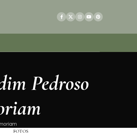
rdim Pedroso
oriam
emoriam
FOTOS