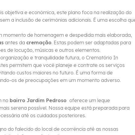
objetiva e econômica, este plano foca na realização do
sem a inclusão de cerimônias adicionais. É uma escolha qu
um momento de homenagem e despedida mais elaborada,
as
antes da
cremação
. Estas podem ser adaptadas para
ções de locução, músicas e outros elementos.
rganização e tranquilidade futura, o Crematório In
Estes permitem que você planeje e contrate os serviços
vitando custos maiores no futuro. É uma forma de
berando-os de preocupações em um momento adverso.
m no
bairro Jardim Pedroso
oferece um leque
mais serena possível. Nossa equipe está preparada para
essária até os cuidados posteriores.
no do falecido do local de ocorrência até as nossas