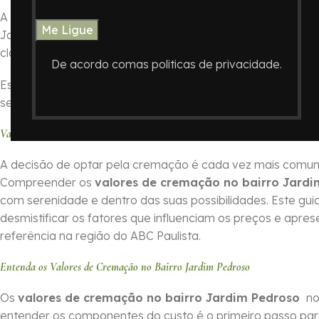
A decisão de como honrar a memória de um ente querido é
Jardim Pedroso , ABC Paulista, o
Crematório In Memoriam
clareza nos procedimentos.
De acordo comas politicas de privacidade.
Este guia foi elaborado para oferecer informações essenc
serviços do Crematório In Memoriam e auxiliando você a 
Valores de Cremação no Bairro Jardim Pedroso no ABC Paulista com o C
A decisão de optar pela cremação é cada vez mais comum 
Compreender os
valores de cremação no bairro Jard
com serenidade e dentro das suas possibilidades. Este gui
desmistificar os fatores que influenciam os preços e ap
referência na região do ABC Paulista.
Entenda os Valores de Cremação no Bairro Jardim Pedroso
Os
valores de cremação no bairro Jardim Pedroso
no
entender os componentes do custo é o primeiro passo pa