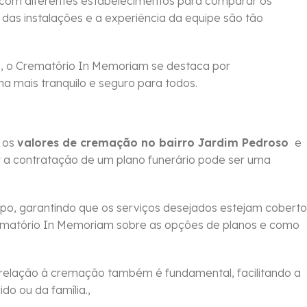
 com diferentes estabelecimentos para comparar os
 das instalações e a experiência da equipe são tão
 , o Crematório In Memoriam se destaca por
ha mais tranquilo e seguro para todos.
m os
valores de cremação no bairro Jardim Pedroso
e
r a contratação de um plano funerário pode ser uma
po, garantindo que os serviços desejados estejam coberto
ematório In Memoriam sobre as opções de planos e como
relação à cremação também é fundamental, facilitando a
o ou da família.,