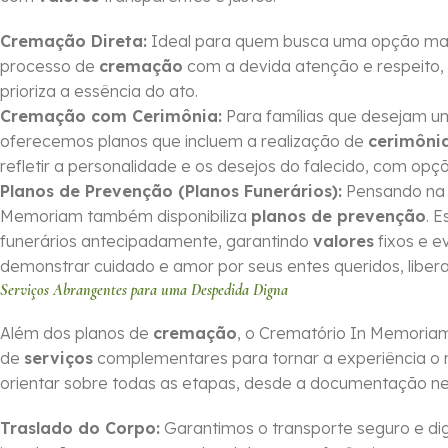
Cremação Direta:
Ideal para quem busca uma opção mais 
processo de
cremação
com a devida atenção e respeito, 
prioriza a essência do ato.
Cremação com Cerimônia:
Para famílias que desejam 
oferecemos planos que incluem a realização de
cerimôni
refletir a personalidade e os desejos do falecido, com op
Planos de Prevenção (Planos Funerários):
Pensando na o
Memoriam também disponibiliza
planos de prevenção
. 
funerários antecipadamente, garantindo
valores
fixos e e
demonstrar cuidado e amor por seus entes queridos, li
Serviços Abrangentes para uma Despedida Digna
Além dos planos de
cremação
, o Crematório In Memoria
de
serviços
complementares para tornar a experiência o 
orientar sobre todas as etapas, desde a documentação nec
Traslado do Corpo:
Garantimos o transporte seguro e dig