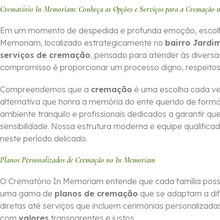
Crematório In Memoriam: Conheça as Opções e Serviços para a Cremação n
Em um momento de despedida e profunda emoção, escolher o
Memoriam, localizado estrategicamente no
bairro Jardi
serviços de cremação
, pensado para atender às divers
compromisso é proporcionar um processo digno, respeitos
Compreendemos que a
cremação
é uma escolha cada ve
alternativa que honra a memória do ente querido de for
ambiente tranquilo e profissionais dedicados a garantir 
sensibilidade. Nossa estrutura moderna e equipe qualifica
neste período delicado.
Planos Personalizados de Cremação no In Memoriam
O Crematório In Memoriam entende que cada família possui
uma gama de
planos de cremação
que se adaptam a dif
diretas até serviços que incluem cerimônias personalizadas,
com
valores
transparentes e justos.