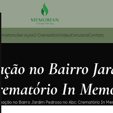
ematorio
Serviços
O Crematório
Video
Estrutura
Contato
ação no Bairro Ja
rematório In Mem
mação no Bairro Jardim Pedroso no Abc: Crematório In M