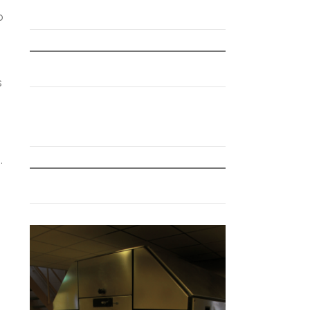
o
s
.