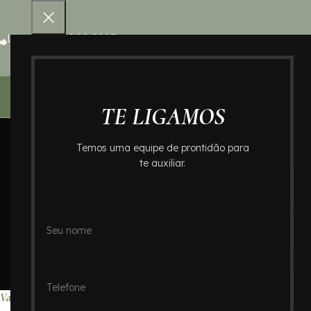
Ligue 0800 000 8995
Home – Cr
TE LIGAMOS
Temos uma equipe de prontidão para
te auxiliar.
Valores de Crem
no Abc: C
Home
Valores de Cre
Valores de Cremação no Bairro Jardim Pedroso : Crematório In Memoriam