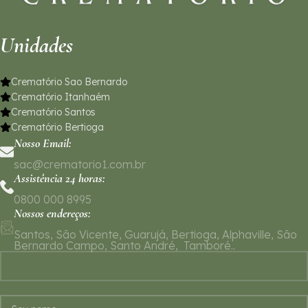
Unidades
Crematório Sao Bernardo
Crematório Itanhaém
Crematório Santos
Crematório Bertioga
Nosso Email:
sac@crematorio1.com.br
Assistência 24 horas:
0800 000 8995
Nossos endereços:
Santos, São Vicente, Guarujá, Bertioga, Alphaville, São
Bernardo Campo, Santo André, Tamboré..