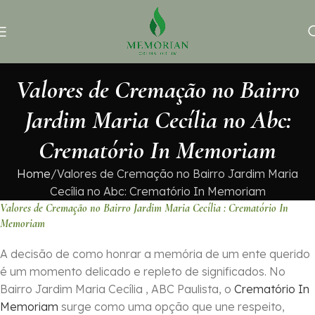
Valores de Cremação no Bairro
Jardim Maria Cecília no Abc:
Crematório In Memoriam
Home
Valores de Cremação no Bairro Jardim Maria
Cecília no Abc: Crematório In Memoriam
Valores de Cremação no Bairro Jardim Maria Cecília : Crematório In
Memoriam
A decisão de como honrar a memória de um ente querido
é um momento delicado e repleto de significados. No
Bairro Jardim Maria Cecília , ABC Paulista, o
Crematório In
Memoriam
surge como uma opção que une respeito,