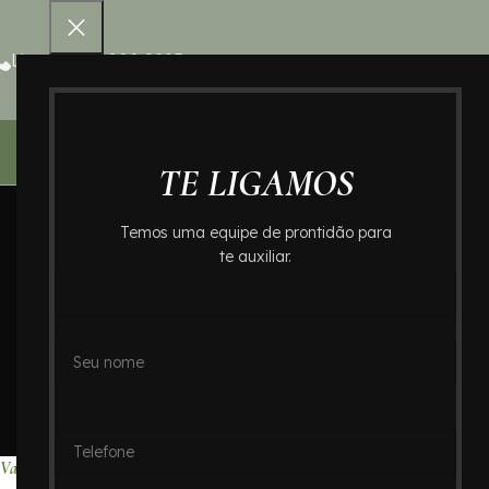
Ligue 0800 000 8995
Home – Cr
TE LIGAMOS
Temos uma equipe de prontidão para
te auxiliar.
Valores de Cr
Angeles no Ab
Home
Valores de Crema
Valores de Cremação no Bairro Jardim Los Angeles : Crematório In Memor