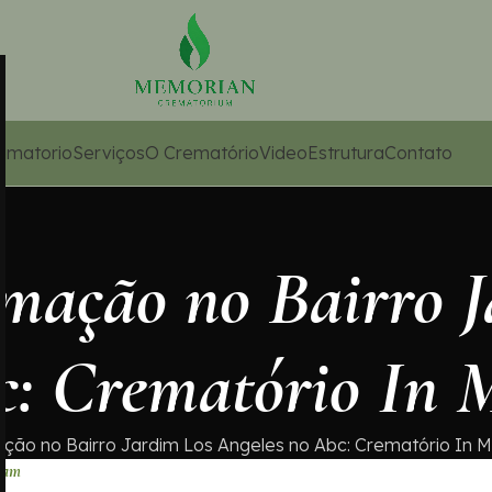
ematorio
Serviços
O Crematório
Video
Estrutura
Contato
emação no Bairro 
c: Crematório In
ção no Bairro Jardim Los Angeles no Abc: Crematório In
iam