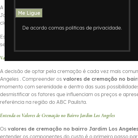
A decisão de como honrar a memória de um ente querido é
Jardim Los Angeles , ABC Paulista, o
Crematório In Memor
clareza nos procedimentos.
De acordo comas politicas de privacidade.
Este guia foi elaborado para oferecer informações essenc
serviços do Crematório In Memoriam e auxiliando você a 
Valores de Cremação no Bairro Jardim Los Angeles no ABC Paulista com
A decisão de optar pela cremação é cada vez mais comum 
Angeles . Compreender os
valores de cremação no bair
momento com serenidade e dentro das suas possibilidades.
desmistificar os fatores que influenciam os preços e ap
referência na região do ABC Paulista.
Entenda os Valores de Cremação no Bairro Jardim Los Angeles
Os
valores de cremação no bairro Jardim Los Angele
entender os componentes do custo é o primeiro passo pa