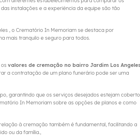
 com diferentes estabelecimentos para comparar os
 das instalações e a experiência da equipe são tão
eles , o Crematório In Memoriam se destaca por
ha mais tranquilo e seguro para todos.
m os
valores de cremação no bairro Jardim Los Angele
rar a contratação de um plano funerário pode ser uma
po, garantindo que os serviços desejados estejam coberto
ematório In Memoriam sobre as opções de planos e como
relação à cremação também é fundamental, facilitando a
o ou da família.,