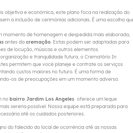
objetiva e econômica, este plano foca na realização do
sem a inclusão de cerimônias adicionais. É uma escolha qu
um momento de homenagem e despedida mais elaborada,
as
antes da
cremação
. Estas podem ser adaptadas para
ções de locução, músicas e outros elementos.
rganização e tranquilidade futura, o Crematório In
Estes permitem que você planeje e contrate os serviços
vitando custos maiores no futuro. É uma forma de
berando-os de preocupações em um momento adverso.
m no
bairro Jardim Los Angeles
oferece um leque
mais serena possível. Nossa equipe está preparada para
essária até os cuidados posteriores.
no do falecido do local de ocorrência até as nossas