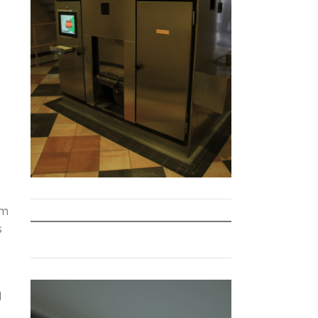
em
s
l