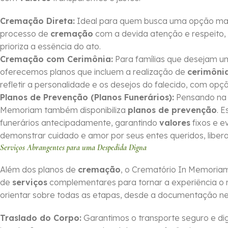
Cremação Direta:
Ideal para quem busca uma opção mais 
processo de
cremação
com a devida atenção e respeito, 
prioriza a essência do ato.
Cremação com Cerimônia:
Para famílias que desejam 
oferecemos planos que incluem a realização de
cerimôni
refletir a personalidade e os desejos do falecido, com op
Planos de Prevenção (Planos Funerários):
Pensando na o
Memoriam também disponibiliza
planos de prevenção
. 
funerários antecipadamente, garantindo
valores
fixos e e
demonstrar cuidado e amor por seus entes queridos, li
Serviços Abrangentes para uma Despedida Digna
Além dos planos de
cremação
, o Crematório In Memoria
de
serviços
complementares para tornar a experiência o 
orientar sobre todas as etapas, desde a documentação nec
Traslado do Corpo:
Garantimos o transporte seguro e dig