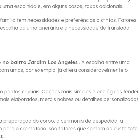
a urna escolhida e, em alguns casos, taxas adicionais.
 família tem necessidades e preferências distintas. Fatores
 escolha da urna cinerária e a necessidade de translado
 no bairro Jardim Los Angeles
. A escolha entre uma
com urnas, por exemplo, já altera consideravelmente o
pontos cruciais. Opções mais simples e ecológicas tend
ais elaborados, metais nobres ou detalhes personalizado
a preparação do corpo, a cerimônia de despedida, a
po para o crematório, são fatores que somam ao custo tota
es
.