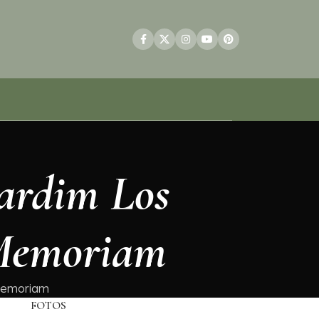
Jardim Los
 Memoriam
 Memoriam
FOTOS