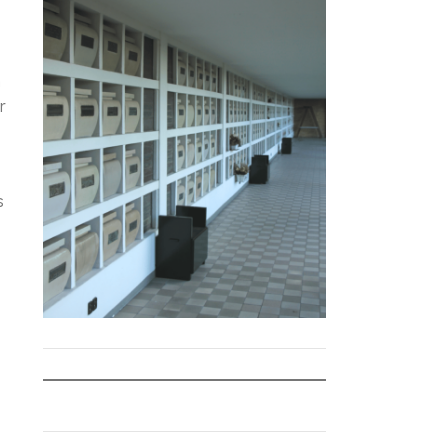
m
r
s