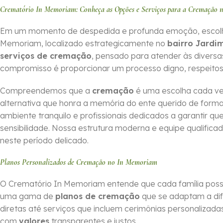
Crematório In Memoriam: Conheça as Opções e Serviços para a Cremação n
Em um momento de despedida e profunda emoção, escolher o
Memoriam, localizado estrategicamente no
bairro Jardi
serviços de cremação
, pensado para atender às divers
compromisso é proporcionar um processo digno, respeitos
Compreendemos que a
cremação
é uma escolha cada ve
alternativa que honra a memória do ente querido de for
ambiente tranquilo e profissionais dedicados a garantir 
sensibilidade. Nossa estrutura moderna e equipe qualifica
neste período delicado.
Planos Personalizados de Cremação no In Memoriam
O Crematório In Memoriam entende que cada família possui
uma gama de
planos de cremação
que se adaptam a dif
diretas até serviços que incluem cerimônias personalizadas,
com
valores
transparentes e justos.