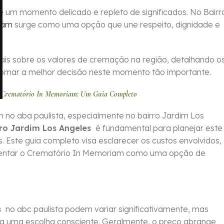
 um momento delicado e repleto de significados. No Bairr
iam
surge como uma opção que une respeito, dignidade e
iais sobre os valores de cremação na região, detalhando o
tomar a melhor decisão neste momento tão importante.
 o Crematório In Memoriam: Um Guia Completo
no aba paulista, especialmente no bairro Jardim Los
ro Jardim Los Angeles
é fundamental para planejar este
 Este guia completo visa esclarecer os custos envolvidos,
resentar o Crematório In Memoriam como uma opção de
s
no abc paulista podem variar significativamente, mas
ra uma escolha consciente. Geralmente, o preço abrange