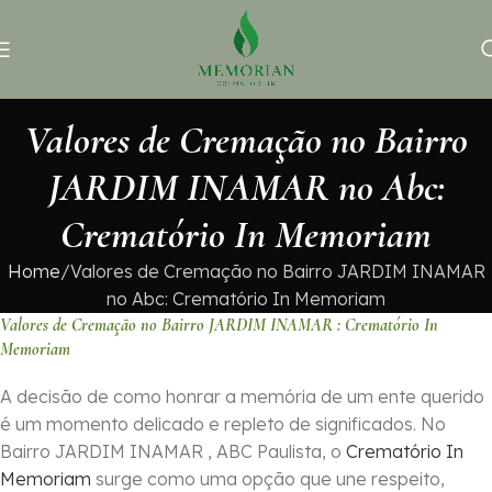
Valores de Cremação no Bairro
JARDIM INAMAR no Abc:
Crematório In Memoriam
Home
Valores de Cremação no Bairro JARDIM INAMAR
no Abc: Crematório In Memoriam
Valores de Cremação no Bairro JARDIM INAMAR : Crematório In
Memoriam
A decisão de como honrar a memória de um ente querido
é um momento delicado e repleto de significados. No
Bairro JARDIM INAMAR , ABC Paulista, o
Crematório In
Memoriam
surge como uma opção que une respeito,