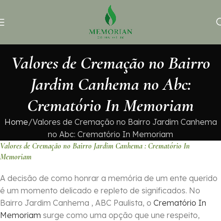
Valores de Cremação no Bairro
Jardim Canhema no Abc:
Crematório In Memoriam
Home
Valores de Cremação no Bairro Jardim Canhema
no Abc: Crematório In Memoriam
Valores de Cremação no Bairro Jardim Canhema : Crematório In
Memoriam
A decisão de como honrar a memória de um ente querido
é um momento delicado e repleto de significados. No
Bairro Jardim Canhema , ABC Paulista, o
Crematório In
Memoriam
surge como uma opção que une respeito,