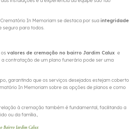
 das instalações e a experiência da equipe são tão
 o Crematório In Memoriam se destaca por sua
integridade
e seguro para todos.
m os
valores de cremação no bairro Jardim Calux
e
r a contratação de um plano funerário pode ser uma
po, garantindo que os serviços desejados estejam coberto
ematório In Memoriam sobre as opções de planos e como
relação à cremação também é fundamental, facilitando a
o ou da família.,
o Bairro Jardim Calux