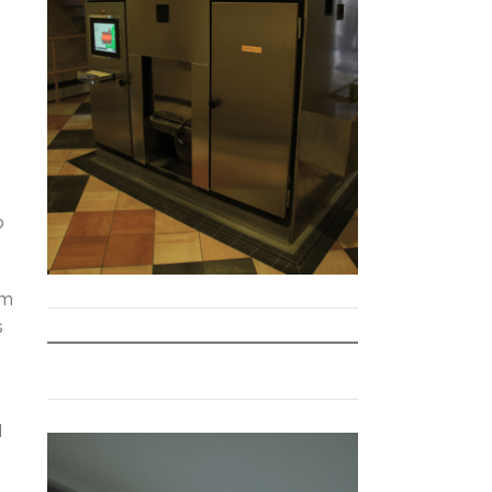
o
em
s
l