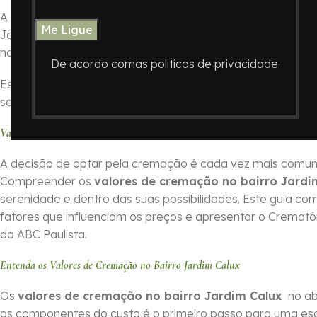
A decisão de como honrar a memória de um ente querido é
Jardim Calux , ABC Paulista, o
Crematório In Memoriam
sur
nos procedimentos.
De acordo comas politicas de privacidade.
Este guia foi elaborado para oferecer informações essenc
serviços do Crematório In Memoriam e auxiliando você a 
Valores de Cremação no Bairro Jardim Calux no ABC Paulista com o Cre
A decisão de optar pela cremação é cada vez mais comum n
Compreender os
valores de cremação no bairro Jardi
serenidade e dentro das suas possibilidades. Este guia com
fatores que influenciam os preços e apresentar o Cremat
do ABC Paulista.
Entenda os Valores de Cremação no Bairro Jardim Calux
Os
valores de cremação no bairro Jardim Calux
no ab
os componentes do custo é o primeiro passo para uma es