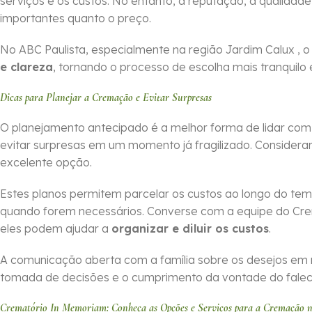
serviços e os custos. No entanto, a reputação, a qualidade
importantes quanto o preço.
No ABC Paulista, especialmente na região Jardim Calux ,
e clareza
, tornando o processo de escolha mais tranquilo 
Dicas para Planejar a Cremação e Evitar Surpresas
O planejamento antecipado é a melhor forma de lidar co
evitar surpresas em um momento já fragilizado. Considera
excelente opção.
Estes planos permitem parcelar os custos ao longo do tem
quando forem necessários. Converse com a equipe do Cr
eles podem ajudar a
organizar e diluir os custos
.
A comunicação aberta com a família sobre os desejos em 
tomada de decisões e o cumprimento da vontade do falecid
Crematório In Memoriam: Conheça as Opções e Serviços para a Cremação n