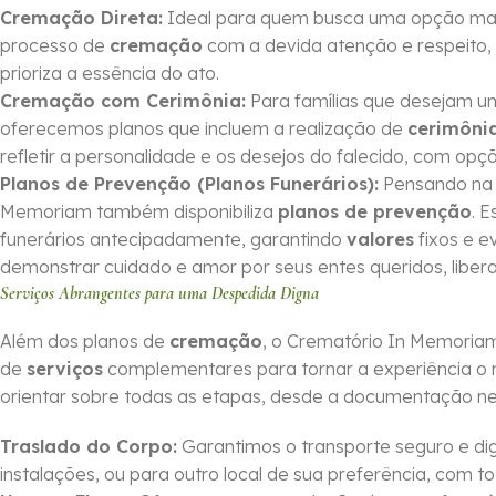
Cremação Direta:
Ideal para quem busca uma opção mais 
processo de
cremação
com a devida atenção e respeito, 
prioriza a essência do ato.
Cremação com Cerimônia:
Para famílias que desejam 
oferecemos planos que incluem a realização de
cerimôni
refletir a personalidade e os desejos do falecido, com op
Planos de Prevenção (Planos Funerários):
Pensando na o
Memoriam também disponibiliza
planos de prevenção
. 
funerários antecipadamente, garantindo
valores
fixos e e
demonstrar cuidado e amor por seus entes queridos, li
Serviços Abrangentes para uma Despedida Digna
Além dos planos de
cremação
, o Crematório In Memoria
de
serviços
complementares para tornar a experiência o 
orientar sobre todas as etapas, desde a documentação nec
Traslado do Corpo:
Garantimos o transporte seguro e dig
instalações, ou para outro local de sua preferência, com tot