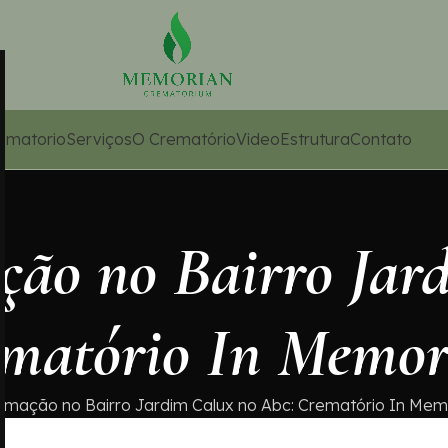
ematorio
Serviços
O Crematório
Video
Estrutura
Contato
ção no Bairro Jar
ematório In Memo
emação no Bairro Jardim Calux no Abc: Crematório In Me