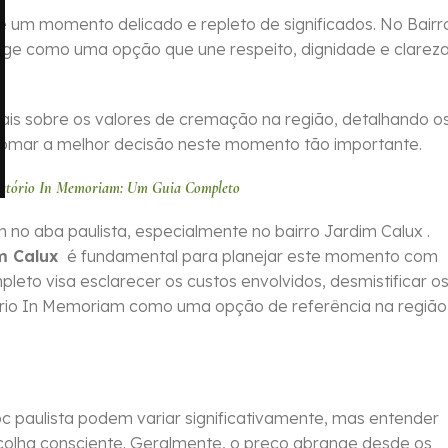
 um momento delicado e repleto de significados. No Bairr
ge como uma opção que une respeito, dignidade e clarez
iais sobre os valores de cremação na região, detalhando o
tomar a melhor decisão neste momento tão importante.
matório In Memoriam: Um Guia Completo
o aba paulista, especialmente no bairro Jardim Calux .
m Calux
é fundamental para planejar este momento com
pleto visa esclarecer os custos envolvidos, desmistificar o
ório In Memoriam como uma opção de referência na região
c paulista podem variar significativamente, mas entender
colha consciente. Geralmente, o preço abrange desde os