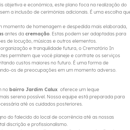
objetiva e econômica, este plano foca na realização do
sem a inclusão de cerimônias adicionais. É uma escolha qu
um momento de homenagem e despedida mais elaborada,
as
antes da
cremação
. Estas podem ser adaptadas para
ções de locução, músicas e outros elementos.
rganização e tranquilidade futura, o Crematório In
Estes permitem que você planeje e contrate os serviços
vitando custos maiores no futuro. É uma forma de
berando-os de preocupações em um momento adverso.
m no
bairro Jardim Calux
oferece um leque
mais serena possível. Nossa equipe está preparada para
essária até os cuidados posteriores.
no do falecido do local de ocorrência até as nossas
al discrição e profissionalismo.