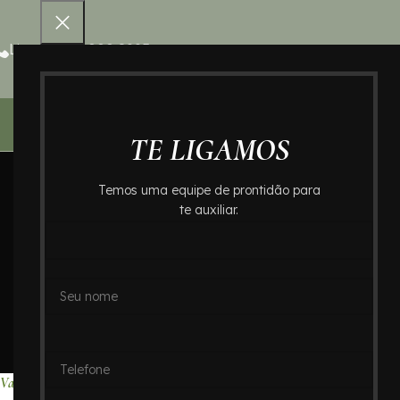
Ligue 0800 000 8995
Home – Cr
TE LIGAMOS
Temos uma equipe de prontidão para
te auxiliar.
Valores de Crema
Abc: Cr
Home
Valores de Cr
Valores de Cremação no Bairro Jardim Calux : Crematório In Memoriam