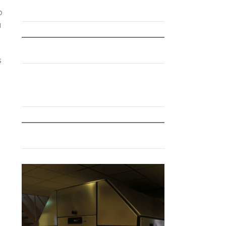
o
a
s
s