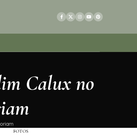
dim Calux no
riam
moriam
FOTOS