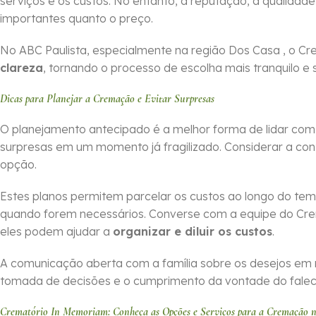
serviços e os custos. No entanto, a reputação, a qualidade
importantes quanto o preço.
No ABC Paulista, especialmente na região Dos Casa , o C
clareza
, tornando o processo de escolha mais tranquilo e 
Dicas para Planejar a Cremação e Evitar Surpresas
O planejamento antecipado é a melhor forma de lidar co
surpresas em um momento já fragilizado. Considerar a co
opção.
Estes planos permitem parcelar os custos ao longo do tem
quando forem necessários. Converse com a equipe do Cr
eles podem ajudar a
organizar e diluir os custos
.
A comunicação aberta com a família sobre os desejos em 
tomada de decisões e o cumprimento da vontade do falecid
Crematório In Memoriam: Conheça as Opções e Serviços para a Cremação 