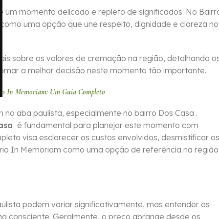
 um momento delicado e repleto de significados. No Bairr
como uma opção que une respeito, dignidade e clareza no
iais sobre os valores de cremação na região, detalhando o
tomar a melhor decisão neste momento tão importante.
rio In Memoriam: Um Guia Completo
no aba paulista, especialmente no bairro Dos Casa .
Casa
é fundamental para planejar este momento com
pleto visa esclarecer os custos envolvidos, desmistificar o
ório In Memoriam como uma opção de referência na região
ulista podem variar significativamente, mas entender os
ha consciente. Geralmente, o preço abrange desde os