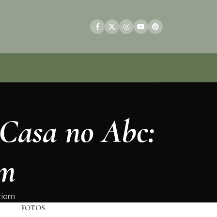
 Casa no Abc:
am
riam
FOTOS