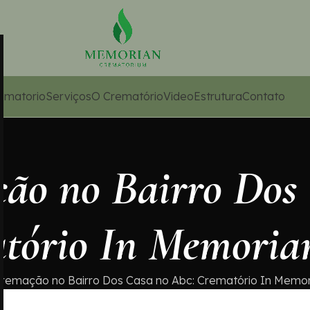
ematorio
Serviços
O Crematório
Video
Estrutura
Contato
ção no Bairro Dos
tório In Memori
Cremação no Bairro Dos Casa no Abc: Crematório In Memo