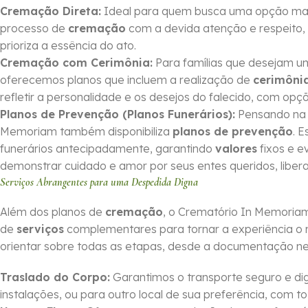
Cremação Direta:
Ideal para quem busca uma opção mais 
processo de
cremação
com a devida atenção e respeito, 
prioriza a essência do ato.
Cremação com Cerimônia:
Para famílias que desejam 
oferecemos planos que incluem a realização de
cerimôni
refletir a personalidade e os desejos do falecido, com op
Planos de Prevenção (Planos Funerários):
Pensando na o
Memoriam também disponibiliza
planos de prevenção
. 
funerários antecipadamente, garantindo
valores
fixos e e
demonstrar cuidado e amor por seus entes queridos, li
Serviços Abrangentes para uma Despedida Digna
Além dos planos de
cremação
, o Crematório In Memoria
de
serviços
complementares para tornar a experiência o 
orientar sobre todas as etapas, desde a documentação nec
Traslado do Corpo:
Garantimos o transporte seguro e dig
instalações, ou para outro local de sua preferência, com tot