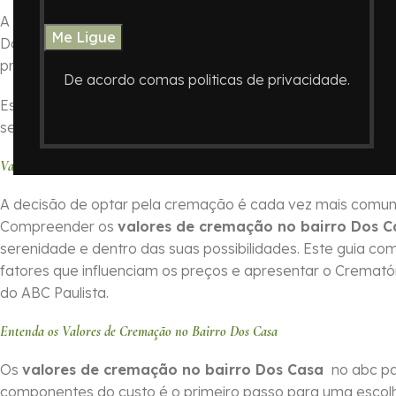
A decisão de como honrar a memória de um ente querido é
Dos Casa , ABC Paulista, o
Crematório In Memoriam
surge 
procedimentos.
De acordo comas politicas de privacidade.
Este guia foi elaborado para oferecer informações essenc
serviços do Crematório In Memoriam e auxiliando você a 
Valores de Cremação no Bairro Dos Casa no ABC Paulista com o Cremató
A decisão de optar pela cremação é cada vez mais comum 
Compreender os
valores de cremação no bairro Dos 
serenidade e dentro das suas possibilidades. Este guia com
fatores que influenciam os preços e apresentar o Cremat
do ABC Paulista.
Entenda os Valores de Cremação no Bairro Dos Casa
Os
valores de cremação no bairro Dos Casa
no abc pa
componentes do custo é o primeiro passo para uma escol