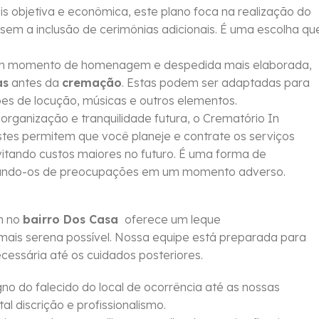
objetiva e econômica, este plano foca na realização do
sem a inclusão de cerimônias adicionais. É uma escolha qu
um momento de homenagem e despedida mais elaborada,
as
antes da
cremação
. Estas podem ser adaptadas para
ções de locução, músicas e outros elementos.
rganização e tranquilidade futura, o Crematório In
Estes permitem que você planeje e contrate os serviços
vitando custos maiores no futuro. É uma forma de
berando-os de preocupações em um momento adverso.
m no
bairro Dos Casa
oferece um leque
mais serena possível. Nossa equipe está preparada para
essária até os cuidados posteriores.
no do falecido do local de ocorrência até as nossas
al discrição e profissionalismo.