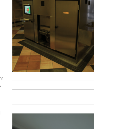
em
s
l