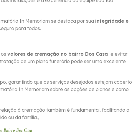
 das instalações e a experiência da equipe são tão
rematório In Memoriam se destaca por sua
integridade e
seguro para todos.
m os
valores de cremação no bairro Dos Casa
e evitar
ntratação de um plano funerário pode ser uma excelente
po, garantindo que os serviços desejados estejam coberto
ematório In Memoriam sobre as opções de planos e como
relação à cremação também é fundamental, facilitando a
o ou da família.,
no Bairro Dos Casa