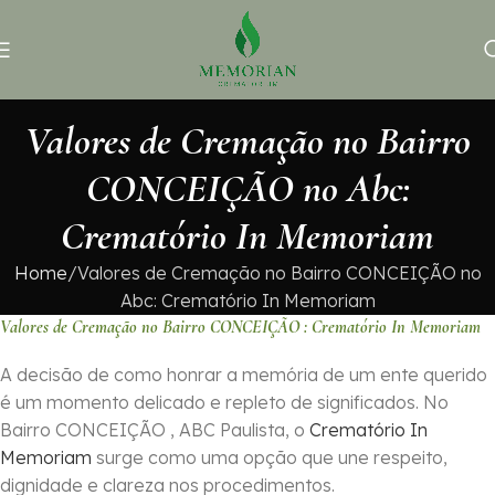
Valores de Cremação no Bairro
CONCEIÇÃO no Abc:
Crematório In Memoriam
Home
Valores de Cremação no Bairro CONCEIÇÃO no
Abc: Crematório In Memoriam
Valores de Cremação no Bairro CONCEIÇÃO : Crematório In Memoriam
A decisão de como honrar a memória de um ente querido
é um momento delicado e repleto de significados. No
Bairro CONCEIÇÃO , ABC Paulista, o
Crematório In
Memoriam
surge como uma opção que une respeito,
dignidade e clareza nos procedimentos.