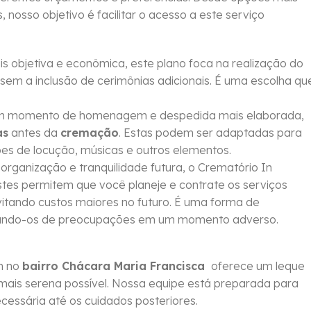
 nosso objetivo é facilitar o acesso a este serviço
objetiva e econômica, este plano foca na realização do
sem a inclusão de cerimônias adicionais. É uma escolha qu
um momento de homenagem e despedida mais elaborada,
as
antes da
cremação
. Estas podem ser adaptadas para
ções de locução, músicas e outros elementos.
rganização e tranquilidade futura, o Crematório In
Estes permitem que você planeje e contrate os serviços
vitando custos maiores no futuro. É uma forma de
berando-os de preocupações em um momento adverso.
m no
bairro Chácara Maria Francisca
oferece um leque
mais serena possível. Nossa equipe está preparada para
essária até os cuidados posteriores.