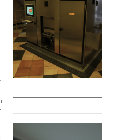
o
em
s
l