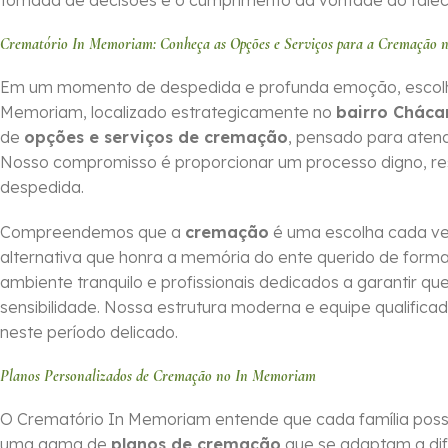
tomada de decisões e o cumprimento da vontade do falecid
Crematório In Memoriam: Conheça as Opções e Serviços para a Cremação 
Em um momento de despedida e profunda emoção, escolher o
Memoriam, localizado estrategicamente no
bairro Cháca
de
opções e serviços de cremação
, pensado para aten
Nosso compromisso é proporcionar um processo digno, res
despedida.
Compreendemos que a
cremação
é uma escolha cada ve
alternativa que honra a memória do ente querido de for
ambiente tranquilo e profissionais dedicados a garantir 
sensibilidade. Nossa estrutura moderna e equipe qualifica
neste período delicado.
Planos Personalizados de Cremação no In Memoriam
O Crematório In Memoriam entende que cada família possui
uma gama de
planos de cremação
que se adaptam a dif