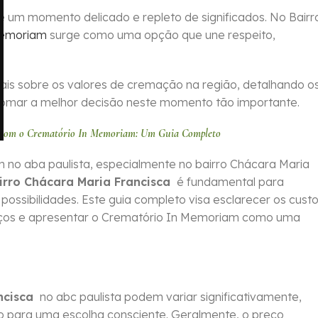
 um momento delicado e repleto de significados. No Bairr
Memoriam
surge como uma opção que une respeito,
iais sobre os valores de cremação na região, detalhando o
tomar a melhor decisão neste momento tão importante.
a com o Crematório In Memoriam: Um Guia Completo
no aba paulista, especialmente no bairro Chácara Maria
irro Chácara Maria Francisca
é fundamental para
ossibilidades. Este guia completo visa esclarecer os cust
preços e apresentar o Crematório In Memoriam como uma
ncisca
no abc paulista podem variar significativamente,
o para uma escolha consciente. Geralmente, o preço