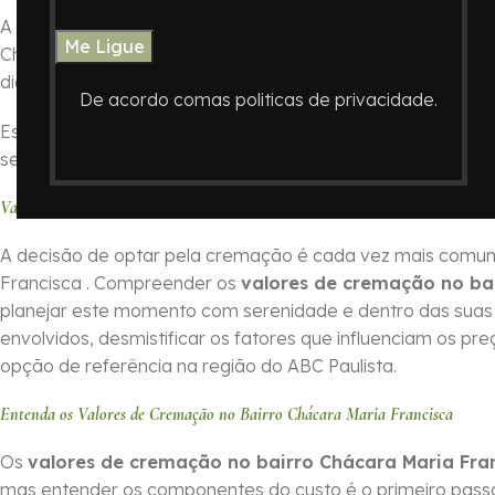
A decisão de como honrar a memória de um ente querido é
Chácara Maria Francisca , ABC Paulista, o
Crematório In 
dignidade e clareza nos procedimentos.
De acordo comas politicas de privacidade.
Este guia foi elaborado para oferecer informações essenc
serviços do Crematório In Memoriam e auxiliando você a 
Valores de Cremação no Bairro Chácara Maria Francisca no ABC Paulist
A decisão de optar pela cremação é cada vez mais comum 
Francisca . Compreender os
valores de cremação no ba
planejar este momento com serenidade e dentro das suas p
envolvidos, desmistificar os fatores que influenciam os 
opção de referência na região do ABC Paulista.
Entenda os Valores de Cremação no Bairro Chácara Maria Francisca
Os
valores de cremação no bairro Chácara Maria Fra
mas entender os componentes do custo é o primeiro pass