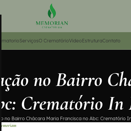
ematorio
Serviços
O Crematório
Video
Estrutura
Contato
ação no Bairro Ch
Abc: Crematório I
o no Bairro Chácara Maria Francisca no Abc: Crematório 
 Memoriam