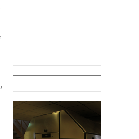
o
s
os