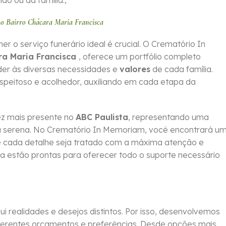
o ou da família.,
no Bairro Chácara Maria Francisca
 serviço funerário ideal é crucial. O Crematório In
ra Maria Francisca
, oferece um portfólio completo
der às diversas necessidades e
valores
de cada família.
peitoso e acolhedor, auxiliando em cada etapa da
z mais presente no
ABC Paulista
, representando uma
ma serena. No Crematório In Memoriam, você encontrará u
que cada detalhe seja tratado com a máxima atenção e
da estão prontas para oferecer todo o suporte necessário
 realidades e desejos distintos. Por isso, desenvolvemos
erentes orçamentos e preferências. Desde opções mais