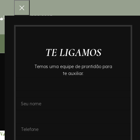
Ligue 0800 000 8995
Home – Cr
TE LIGAMOS
Temos uma equipe de prontidão para
te auxiliar.
Valores de Crem
Francisca no 
Home
Valores de Cremaçã
Valores de Cremação no Bairro Chácara Maria Francisca : Crematório In