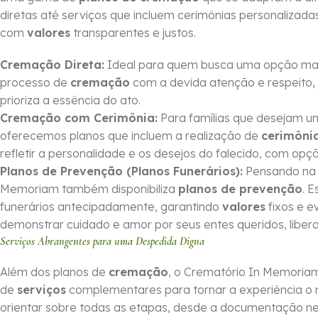
diretas até serviços que incluem cerimônias personalizadas,
com
valores
transparentes e justos.
Cremação Direta:
Ideal para quem busca uma opção mais 
processo de
cremação
com a devida atenção e respeito, 
prioriza a essência do ato.
Cremação com Cerimônia:
Para famílias que desejam 
oferecemos planos que incluem a realização de
cerimôni
refletir a personalidade e os desejos do falecido, com op
Planos de Prevenção (Planos Funerários):
Pensando na o
Memoriam também disponibiliza
planos de prevenção
. 
funerários antecipadamente, garantindo
valores
fixos e e
demonstrar cuidado e amor por seus entes queridos, li
Serviços Abrangentes para uma Despedida Digna
Além dos planos de
cremação
, o Crematório In Memoria
de
serviços
complementares para tornar a experiência o 
orientar sobre todas as etapas, desde a documentação nec