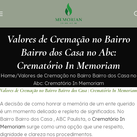
Valores de Cremação no Bairro
Bairro dos Casa no Abc:
Crematório In Memoriam
Home
Valores de Cremação no Bairro Bairro dos Casa no
Abc: Crematório In Memoriam
Valores de Cremação no Bairro Bairro dos Casa : Crematório In Memoriam
A decisão de como honrar a memória de um ente querido
é um momento delicado e repleto de significados. No
Bairro Bairro dos Casa , ABC Paulista, o
Crematório In
Memoriam
surge como uma opção que une respeito,
dignidade e clareza nos procedimentos.