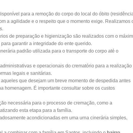
sponível para a remoção do corpo do local do óbito (residência
com a agilidade e o respeito que o momento exige. Realizamos 
s.
ios de preparação e higienização são realizados com o máxi
para garantir a integridade do ente querido.
erária padrão utilizada para o transporte do corpo até o
 administrativas e operacionais do crematório para a realização
mas legais e sanitárias.
 aqueles que desejam um breve momento de despedida antes
a homenagem. É importante consultar sobre os custos
ão necessária para o processo de cremação, como a
tizando esta etapa para a família.
dadosamente acondicionadas em uma urna cinerária simples,
l a combinar com a família em Santos, incluindo o
bairro