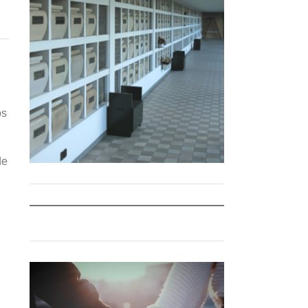
os
de