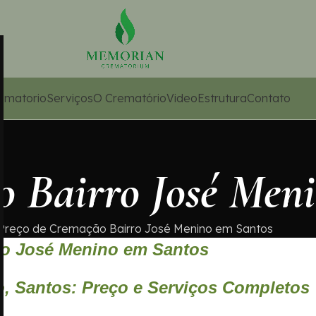
ematorio
Serviços
O Crematório
Video
Estrutura
Contato
o Bairro José Men
Preço de Cremação Bairro José Menino em Santos
ro José Menino em Santos
o, Santos: Preço e Serviços Completos