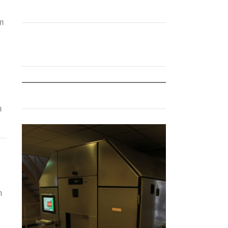
m
m
m