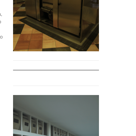
,
o
mo