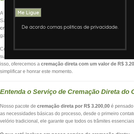
A perda de um ente querido é um momento de profunda delicade
Santos, a opção pela
cremação
tem se tornado cada vez mais
De acordo comas politicas de privacidade.
cremação no bairro José Menino em Santos
, o
Crematório
garantindo acolhimento e dignidade em todas as etapas.
Com um compromisso inabalável de proporcionar um serviço h
sua atenção aos detalhes e pelo suporte integral às famílias. 
isso, oferecemos a
cremação direta com um valor de R$ 3.2
simplificar e honrar este momento.
Entenda o Serviço de Cremação Direta do 
Nosso pacote de
cremação direta por R$ 3.200,00
é pensado p
as necessidades básicas do processo, desde o primeiro contato
velório tradicional, ele garante que todos os trâmites essenc