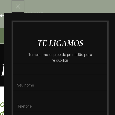
Ligue 0800 000 8995
Home – Cr
TE LIGAMOS
Temos uma equipe de prontidão para
te auxiliar.
Preço de Cremaçã
Home
Preço de Cremação Bair
Cremação Direta no Bairro José Menin
do Crematório In Memoriam