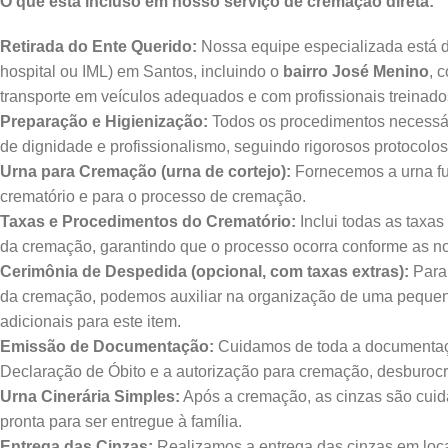
O que está incluso em nosso serviço de cremação direta:
Retirada do Ente Querido:
Nossa equipe especializada está di
hospital ou IML) em Santos, incluindo o
bairro José Menino
, 
transporte em veículos adequados e com profissionais treinado
Preparação e Higienização:
Todos os procedimentos necessár
de dignidade e profissionalismo, seguindo rigorosos protocolos 
Urna para Cremação (urna de cortejo):
Fornecemos a urna fun
crematório e para o processo de cremação.
Taxas e Procedimentos do Crematório:
Inclui todas as taxas
da cremação, garantindo que o processo ocorra conforme as nor
Cerimônia de Despedida (opcional, com taxas extras):
Para
da cremação, podemos auxiliar na organização de uma pequen
adicionais para este item.
Emissão de Documentação:
Cuidamos de toda a documentaç
Declaração de Óbito e a autorização para cremação, desburocra
Urna Cinerária Simples:
Após a cremação, as cinzas são cui
pronta para ser entregue à família.
Entrega das Cinzas:
Realizamos a entrega das cinzas em loca