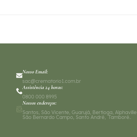
Nosso Email:
sac@crematorio1.com.br
Assistência 24 horas:
0800 000 8995
Nossos endereços:
Santos, São Vicente, Guarujá, Bertioga, Alphaville
São Bernardo Campo, Santo André, Tamboré..