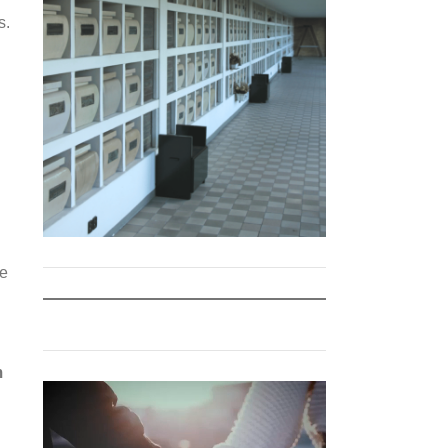
s.
 e
m