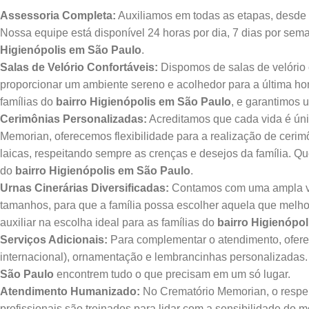
Assessoria Completa:
Auxiliamos em todas as etapas, desde a
Nossa equipe está disponível 24 horas por dia, 7 dias por sem
Higienópolis em São Paulo
.
Salas de Velório Confortáveis:
Dispomos de salas de velório 
proporcionar um ambiente sereno e acolhedor para a última 
famílias do
bairro Higienópolis em São Paulo
, e garantimos
Cerimônias Personalizadas:
Acreditamos que cada vida é úni
Memorian, oferecemos flexibilidade para a realização de cerim
laicas, respeitando sempre as crenças e desejos da família. 
do
bairro Higienópolis em São Paulo
.
Urnas Cinerárias Diversificadas:
Contamos com uma ampla vari
tamanhos, para que a família possa escolher aquela que melh
auxiliar na escolha ideal para as famílias do
bairro Higienópo
Serviços Adicionais:
Para complementar o atendimento, oferec
internacional), ornamentação e lembrancinhas personalizadas
São Paulo
encontrem tudo o que precisam em um só lugar.
Atendimento Humanizado:
No Crematório Memorian, o respei
profissionais são treinados para lidar com a sensibilidade do 