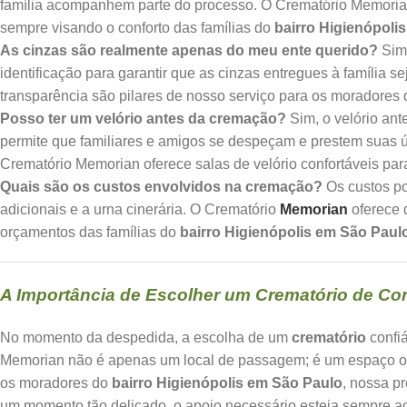
família acompanhem parte do processo. O Crematório Memorian
sempre visando o conforto das famílias do
bairro Higienópoli
As cinzas são realmente apenas do meu ente querido?
Sim,
identificação para garantir que as cinzas entregues à família 
transparência são pilares de nosso serviço para os moradores
Posso ter um velório antes da cremação?
Sim, o velório an
permite que familiares e amigos se despeçam e prestem suas
Crematório Memorian oferece salas de velório confortáveis pa
Quais são os custos envolvidos na cremação?
Os custos po
adicionais e a urna cinerária. O Crematório
Memorian
oferece 
orçamentos das famílias do
bairro Higienópolis em São Paul
A Importância de Escolher um Crematório de Con
No momento da despedida, a escolha de um
crematório
confiá
Memorian não é apenas um local de passagem; é um espaço ond
os moradores do
bairro Higienópolis em São Paulo
, nossa p
um momento tão delicado, o apoio necessário esteja sempre a