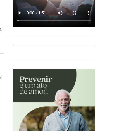
o,
os