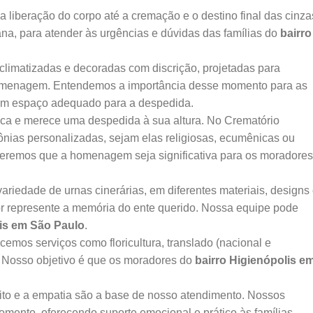
 liberação do corpo até a cremação e o destino final das cinza
ana, para atender às urgências e dúvidas das famílias do
bairro
climatizadas e decoradas com discrição, projetadas para
homenagem. Entendemos a importância desse momento para as
 um espaço adequado para a despedida.
ca e merece uma despedida à sua altura. No Crematório
ônias personalizadas, sejam elas religiosas, ecumênicas ou
Queremos que a homenagem seja significativa para os moradores
edade de urnas cinerárias, em diferentes materiais, designs
or represente a memória do ente querido. Nossa equipe pode
lis em São Paulo
.
emos serviços como floricultura, translado (nacional e
. Nosso objetivo é que os moradores do
bairro Higienópolis e
to e a empatia são a base de nosso atendimento. Nossos
momento, oferecendo suporte emocional e prático às famílias