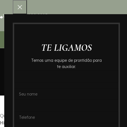
Ligue 0800 000 8995
Home – Cr
TE LIGAMOS
Temos uma equipe de prontidão para
te auxiliar.
Crematório no Ba
Hom
Crematório no Bairro H
Quando a dor da perda se instala, encontrar apoio e soluções 
Higienópolis em São Paulo
, a busca por um
crematório
que o