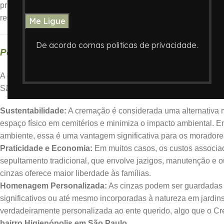
prioridade. O Crematório
Memorian
compreende a delicadeza d
respeito, dignidade e acolhimento, estando sempre ao lado das 
De acordo comas politicas de privacidade.
Por Que Escolher a Cremação?
A cremação tem se tornado uma opção cada vez mais procurada
São Paulo. Várias razões contribuem para essa escolha:
Sustentabilidade:
A cremação é considerada uma alternativa m
espaço físico em cemitérios e minimiza o impacto ambiental.
ambiente, essa é uma vantagem significativa para os morador
Praticidade e Economia:
Em muitos casos, os custos associa
sepultamento tradicional, que envolve jazigos, manutenção e ou
cinzas oferece maior liberdade às famílias.
Homenagem Personalizada:
As cinzas podem ser guardadas e
significativos ou até mesmo incorporadas à natureza em jard
verdadeiramente personalizada ao ente querido, algo que o Cr
bairro Higienópolis em São Paulo
.