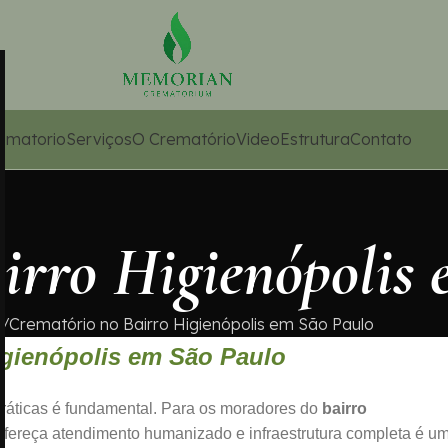
ematorio
Serviços
O Crematório
Video
Estrutura
Contato
irro Higienópolis
e
Crematório no Bairro Higienópolis em São Paulo
igienópolis em São Paulo
práticas é fundamental. Para os moradores do
bairro
fereça atendimento humanizado e infraestrutura completa é u