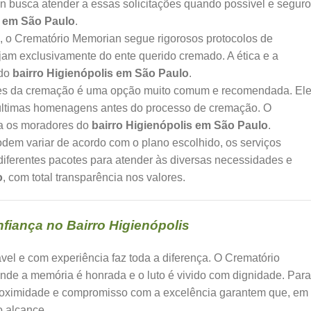
 busca atender a essas solicitações quando possível e seguro
s em São Paulo
.
 o Crematório Memorian segue rigorosos protocolos de
sejam exclusivamente do ente querido cremado. A ética e a
 do
bairro Higienópolis em São Paulo
.
tes da cremação é uma opção muito comum e recomendada. El
 últimas homenagens antes do processo de cremação. O
ra os moradores do
bairro Higienópolis em São Paulo
.
dem variar de acordo com o plano escolhido, os serviços
diferentes pacotes para atender às diversas necessidades e
o
, com total transparência nos valores.
fiança no Bairro Higienópolis
vel e com experiência faz toda a diferença. O Crematório
e a memória é honrada e o luto é vivido com dignidade. Para
roximidade e compromisso com a excelência garantem que, em
o alcance.