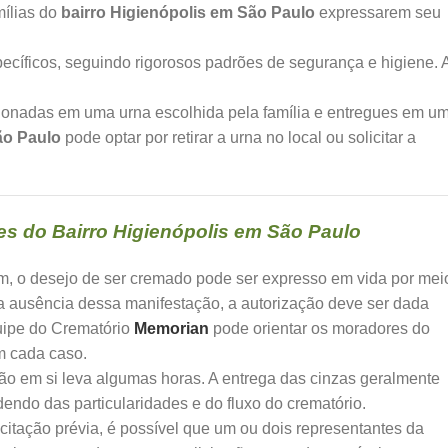
mílias do
bairro Higienópolis em São Paulo
expressarem seu
cíficos, seguindo rigorosos padrões de segurança e higiene. 
ionadas em uma urna escolhida pela família e entregues em u
ão Paulo
pode optar por retirar a urna no local ou solicitar a
 do Bairro Higienópolis em São Paulo
, o desejo de ser cremado pode ser expresso em vida por mei
a ausência dessa manifestação, a autorização deve ser dada
quipe do Crematório
Memorian
pode orientar os moradores do
m cada caso.
o em si leva algumas horas. A entrega das cinzas geralmente
ndo das particularidades e do fluxo do crematório.
itação prévia, é possível que um ou dois representantes da