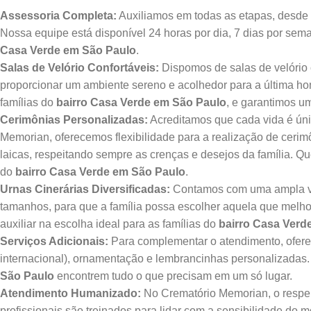
Assessoria Completa:
Auxiliamos em todas as etapas, desde a
Nossa equipe está disponível 24 horas por dia, 7 dias por sem
Casa Verde em São Paulo
.
Salas de Velório Confortáveis:
Dispomos de salas de velório 
proporcionar um ambiente sereno e acolhedor para a última 
famílias do
bairro Casa Verde em São Paulo
, e garantimos 
Cerimônias Personalizadas:
Acreditamos que cada vida é úni
Memorian, oferecemos flexibilidade para a realização de cerim
laicas, respeitando sempre as crenças e desejos da família. 
do
bairro Casa Verde em São Paulo
.
Urnas Cinerárias Diversificadas:
Contamos com uma ampla vari
tamanhos, para que a família possa escolher aquela que melh
auxiliar na escolha ideal para as famílias do
bairro Casa Verd
Serviços Adicionais:
Para complementar o atendimento, oferec
internacional), ornamentação e lembrancinhas personalizadas
São Paulo
encontrem tudo o que precisam em um só lugar.
Atendimento Humanizado:
No Crematório Memorian, o respei
profissionais são treinados para lidar com a sensibilidade do 