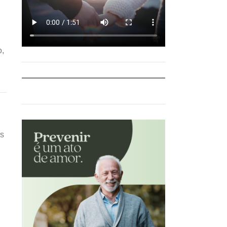
o,
os