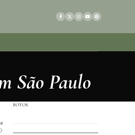
em São Paulo
FOTOS
de
O