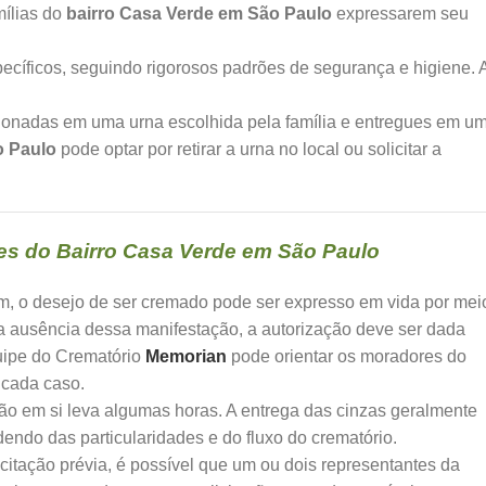
mílias do
bairro Casa Verde em São Paulo
expressarem seu
cíficos, seguindo rigorosos padrões de segurança e higiene. 
ionadas em uma urna escolhida pela família e entregues em u
o Paulo
pode optar por retirar a urna no local ou solicitar a
s do Bairro Casa Verde em São Paulo
, o desejo de ser cremado pode ser expresso em vida por mei
a ausência dessa manifestação, a autorização deve ser dada
quipe do Crematório
Memorian
pode orientar os moradores do
cada caso.
o em si leva algumas horas. A entrega das cinzas geralmente
ndo das particularidades e do fluxo do crematório.
itação prévia, é possível que um ou dois representantes da