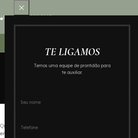
Ligue 0800 000 8995
Home – Cr
TE LIGAMOS
Temos uma equipe de prontidão para
te auxiliar.
Crematório no B
Hom
Crematório no Bairro 
Quando a dor da perda se instala, encontrar apoio e soluções 
em São Paulo
, a busca por um
crematório
que ofereça atendi