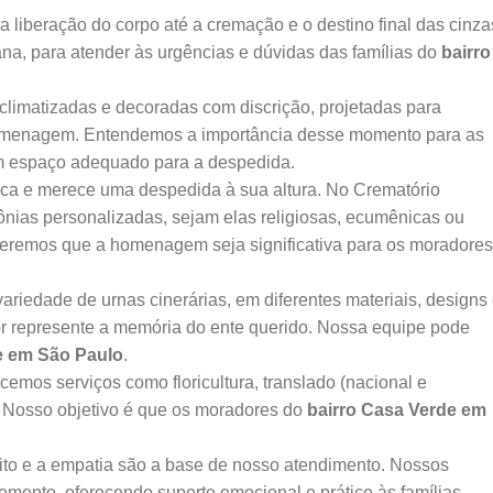
 liberação do corpo até a cremação e o destino final das cinza
ana, para atender às urgências e dúvidas das famílias do
bairro
climatizadas e decoradas com discrição, projetadas para
homenagem. Entendemos a importância desse momento para as
um espaço adequado para a despedida.
ca e merece uma despedida à sua altura. No Crematório
ônias personalizadas, sejam elas religiosas, ecumênicas ou
Queremos que a homenagem seja significativa para os moradores
edade de urnas cinerárias, em diferentes materiais, designs
or represente a memória do ente querido. Nossa equipe pode
e em São Paulo
.
emos serviços como floricultura, translado (nacional e
. Nosso objetivo é que os moradores do
bairro Casa Verde em
to e a empatia são a base de nosso atendimento. Nossos
momento, oferecendo suporte emocional e prático às famílias