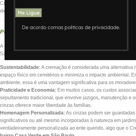
Crematório
Memorian
compreende a delicadeza desse momento e
dignidade e acolhimento, estando sempre ao lado das famílias 
De acordo comas politicas de privacidade.
Por Que Escolher a Cremação?
A cremação tem se tornado uma opção cada vez mais procurada
São Paulo. Várias razões contribuem para essa escolha:
Sustentabilidade:
A cremação é considerada uma alternativa m
espaço físico em cemitérios e minimiza o impacto ambiental.
ambiente, essa é uma vantagem significativa para os morador
Praticidade e Economia:
Em muitos casos, os custos associa
sepultamento tradicional, que envolve jazigos, manutenção e ou
cinzas oferece maior liberdade às famílias.
Homenagem Personalizada:
As cinzas podem ser guardadas e
significativos ou até mesmo incorporadas à natureza em jard
verdadeiramente personalizada ao ente querido, algo que o Cr
bairro Casa Verde em São Paulo
.