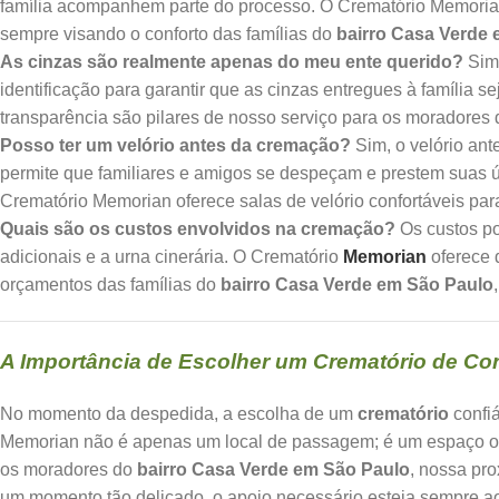
família acompanhem parte do processo. O Crematório Memorian
sempre visando o conforto das famílias do
bairro Casa Verde
As cinzas são realmente apenas do meu ente querido?
Sim,
identificação para garantir que as cinzas entregues à família 
transparência são pilares de nosso serviço para os moradores
Posso ter um velório antes da cremação?
Sim, o velório an
permite que familiares e amigos se despeçam e prestem suas
Crematório Memorian oferece salas de velório confortáveis pa
Quais são os custos envolvidos na cremação?
Os custos po
adicionais e a urna cinerária. O Crematório
Memorian
oferece 
orçamentos das famílias do
bairro Casa Verde em São Paulo
A Importância de Escolher um Crematório de Con
No momento da despedida, a escolha de um
crematório
confiá
Memorian não é apenas um local de passagem; é um espaço ond
os moradores do
bairro Casa Verde em São Paulo
, nossa pr
um momento tão delicado, o apoio necessário esteja sempre a