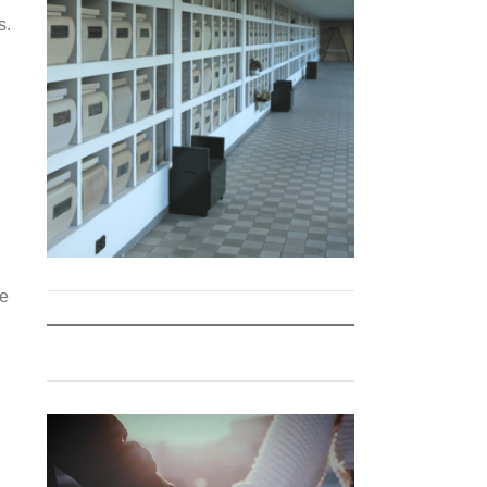
s.
 e