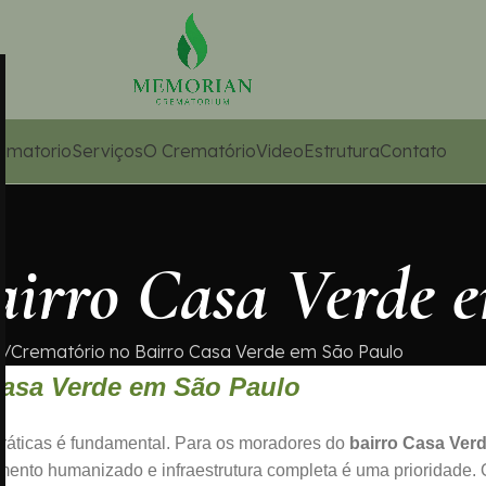
ematorio
Serviços
O Crematório
Video
Estrutura
Contato
airro Casa Verde 
e
Crematório no Bairro Casa Verde em São Paulo
Casa Verde em São Paulo
práticas é fundamental. Para os moradores do
bairro Casa Ver
mento humanizado e infraestrutura completa é uma prioridade. 