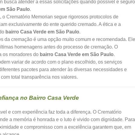
 busca atender a essas solicitações quando possível e seguro
 em São Paulo
.
 o Crematório Memorian segue rigorosos protocolos de
sejam exclusivamente do ente querido cremado. A ética e a
 do
bairro Casa Verde em São Paulo
.
tes da cremação é uma opção muito comum e recomendada. El
 últimas homenagens antes do processo de cremação. O
ra os moradores do
bairro Casa Verde em São Paulo
.
dem variar de acordo com o plano escolhido, os serviços
diferentes pacotes para atender às diversas necessidades e
, com total transparência nos valores.
fiança no Bairro Casa Verde
vel e com experiência faz toda a diferença. O Crematório
e a memória é honrada e o luto é vivido com dignidade. Para
oximidade e compromisso com a excelência garantem que, em
o alcance.