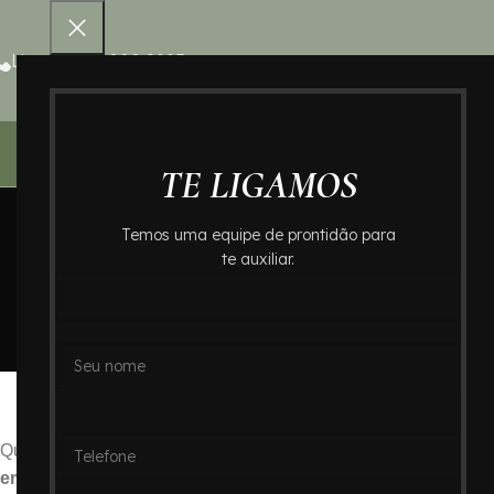
Ligue 0800 000 8995
Home – Cr
TE LIGAMOS
Temos uma equipe de prontidão para
te auxiliar.
Crematório no B
Hom
Crematório no Bairro 
Quando a dor da perda se instala, encontrar apoio e soluções 
em São Paulo
, a busca por um
crematório
que ofereça atendi