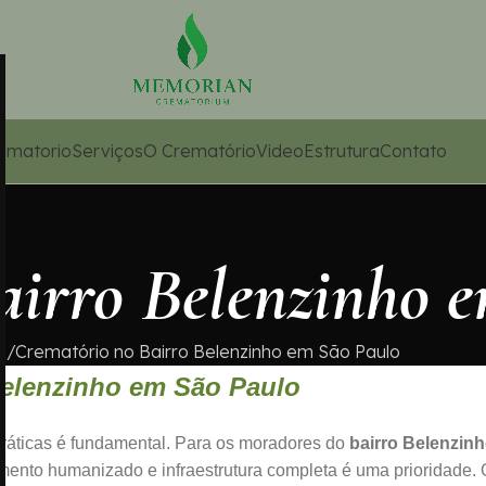
ematorio
Serviços
O Crematório
Video
Estrutura
Contato
airro Belenzinho 
e
Crematório no Bairro Belenzinho em São Paulo
Belenzinho em São Paulo
práticas é fundamental. Para os moradores do
bairro Belenzin
mento humanizado e infraestrutura completa é uma prioridade. 