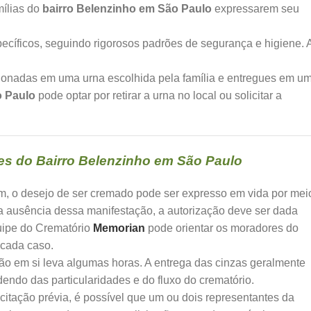
mílias do
bairro Belenzinho em São Paulo
expressarem seu
cíficos, seguindo rigorosos padrões de segurança e higiene. 
ionadas em uma urna escolhida pela família e entregues em u
o Paulo
pode optar por retirar a urna no local ou solicitar a
s do Bairro Belenzinho em São Paulo
, o desejo de ser cremado pode ser expresso em vida por mei
a ausência dessa manifestação, a autorização deve ser dada
quipe do Crematório
Memorian
pode orientar os moradores do
cada caso.
o em si leva algumas horas. A entrega das cinzas geralmente
ndo das particularidades e do fluxo do crematório.
itação prévia, é possível que um ou dois representantes da