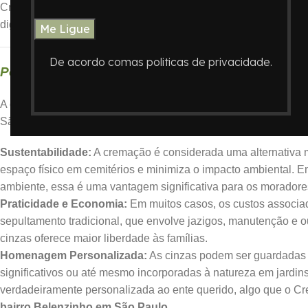
Crematório
Memorian
compreende a delicadeza desse momento e
dignidade e acolhimento, estando sempre ao lado das famílias 
De acordo comas politicas de privacidade.
Por Que Escolher a Cremação?
A cremação tem se tornado uma opção cada vez mais procurada
São Paulo. Várias razões contribuem para essa escolha:
Sustentabilidade:
A cremação é considerada uma alternativa m
espaço físico em cemitérios e minimiza o impacto ambiental.
ambiente, essa é uma vantagem significativa para os morador
Praticidade e Economia:
Em muitos casos, os custos associa
sepultamento tradicional, que envolve jazigos, manutenção e ou
cinzas oferece maior liberdade às famílias.
Homenagem Personalizada:
As cinzas podem ser guardadas e
significativos ou até mesmo incorporadas à natureza em jard
verdadeiramente personalizada ao ente querido, algo que o Cr
bairro Belenzinho em São Paulo
.