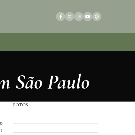
em São Paulo
FOTOS
ho
O