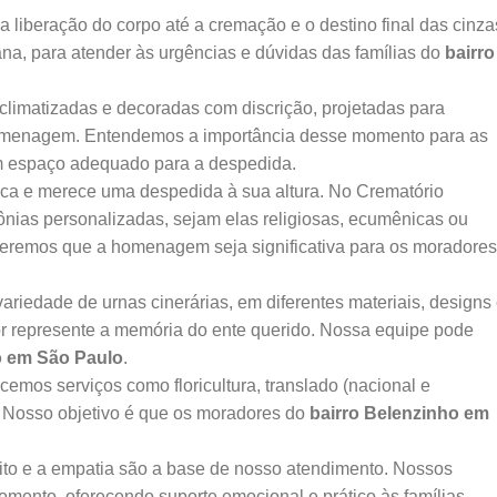
 liberação do corpo até a cremação e o destino final das cinza
ana, para atender às urgências e dúvidas das famílias do
bairro
climatizadas e decoradas com discrição, projetadas para
homenagem. Entendemos a importância desse momento para as
m espaço adequado para a despedida.
ca e merece uma despedida à sua altura. No Crematório
ônias personalizadas, sejam elas religiosas, ecumênicas ou
Queremos que a homenagem seja significativa para os moradores
edade de urnas cinerárias, em diferentes materiais, designs
or represente a memória do ente querido. Nossa equipe pode
o em São Paulo
.
emos serviços como floricultura, translado (nacional e
. Nosso objetivo é que os moradores do
bairro Belenzinho em
to e a empatia são a base de nosso atendimento. Nossos
momento, oferecendo suporte emocional e prático às famílias