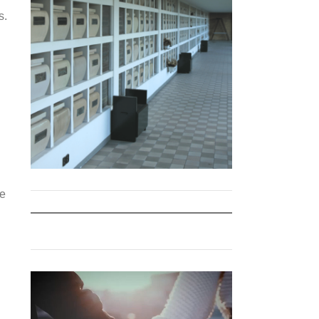
s.
 e