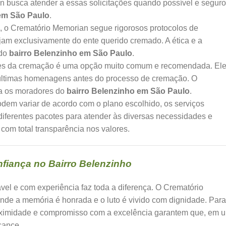
 busca atender a essas solicitações quando possível e seguro
 em São Paulo
.
 o Crematório Memorian segue rigorosos protocolos de
sejam exclusivamente do ente querido cremado. A ética e a
 do
bairro Belenzinho em São Paulo
.
tes da cremação é uma opção muito comum e recomendada. El
 últimas homenagens antes do processo de cremação. O
ra os moradores do
bairro Belenzinho em São Paulo
.
dem variar de acordo com o plano escolhido, os serviços
diferentes pacotes para atender às diversas necessidades e
, com total transparência nos valores.
fiança no Bairro Belenzinho
vel e com experiência faz toda a diferença. O Crematório
e a memória é honrada e o luto é vivido com dignidade. Para
oximidade e compromisso com a excelência garantem que, em 
cance.