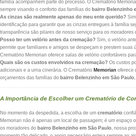
família acompanhem parte do processo. O Crematório Memorian
sempre visando o conforto das famílias do
bairro Belenzinho
As cinzas são realmente apenas do meu ente querido?
Sim,
identificação para garantir que as cinzas entregues à família 
transparência são pilares de nosso serviço para os moradores
Posso ter um velório antes da cremação?
Sim, o velório an
permite que familiares e amigos se despeçam e prestem suas
Crematório Memorian oferece salas de velório confortáveis pa
Quais são os custos envolvidos na cremação?
Os custos po
adicionais e a urna cinerária. O Crematório
Memorian
oferece 
orçamentos das famílias do
bairro Belenzinho em São Paulo
A Importância de Escolher um Crematório de Con
No momento da despedida, a escolha de um
crematório
confiá
Memorian não é apenas um local de passagem; é um espaço ond
os moradores do
bairro Belenzinho em São Paulo
, nossa pr
momento tão delicado, o apoio necessário esteja sempre ao al