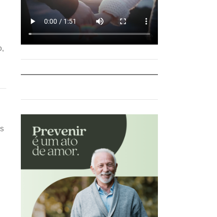
o,
os