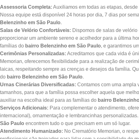
Assessoria Completa:
Auxiliamos em todas as etapas, desde a
Nossa equipe está disponível 24 horas por dia, 7 dias por sem
Belenzinho em São Paulo
.
Salas de Velório Confortáveis:
Dispomos de salas de velório 
proporcionar um ambiente sereno e acolhedor para a última 
famílias do
bairro Belenzinho em São Paulo
, e garantimos u
Cerimônias Personalizadas:
Acreditamos que cada vida é úni
Memorian, oferecemos flexibilidade para a realização de cerim
laicas, respeitando sempre as crenças e desejos da família. 
do
bairro Belenzinho em São Paulo
.
Urnas Cinerárias Diversificadas:
Contamos com uma ampla vari
tamanhos, para que a família possa escolher aquela que melh
auxiliar na escolha ideal para as famílias do
bairro Belenzinh
Serviços Adicionais:
Para complementar o atendimento, oferec
internacional), ornamentação e lembrancinhas personalizadas
São Paulo
encontrem tudo o que precisam em um só lugar.
Atendimento Humanizado:
No Crematório Memorian, o respei
profissionais são treinados para lidar com a sensibilidade do 