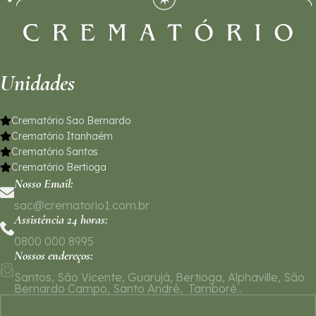
Unidades
Crematório Sao Bernardo
Crematório Itanhaém
Crematório Santos
Crematório Bertioga
Nosso Email:
sac@crematorio1.com.br
Assistência 24 horas:
0800 000 8995
Nossos endereços:
Santos, São Vicente, Guarujá, Bertioga, Alphaville, São
Bernardo Campo, Santo André, Tamboré..