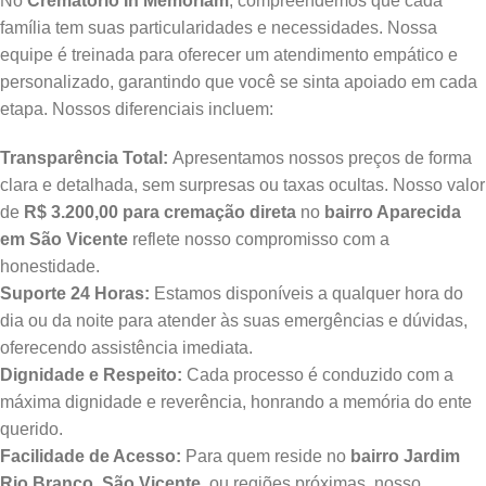
No
Crematório In Memoriam
, compreendemos que cada
família tem suas particularidades e necessidades. Nossa
equipe é treinada para oferecer um atendimento empático e
personalizado, garantindo que você se sinta apoiado em cada
etapa. Nossos diferenciais incluem:
Transparência Total:
Apresentamos nossos preços de forma
clara e detalhada, sem surpresas ou taxas ocultas. Nosso valor
de
R$ 3.200,00 para cremação direta
no
bairro Aparecida
em São Vicente
reflete nosso compromisso com a
honestidade.
Suporte 24 Horas:
Estamos disponíveis a qualquer hora do
dia ou da noite para atender às suas emergências e dúvidas,
oferecendo assistência imediata.
Dignidade e Respeito:
Cada processo é conduzido com a
máxima dignidade e reverência, honrando a memória do ente
querido.
Facilidade de Acesso:
Para quem reside no
bairro Jardim
Rio Branco, São Vicente
, ou regiões próximas, nosso