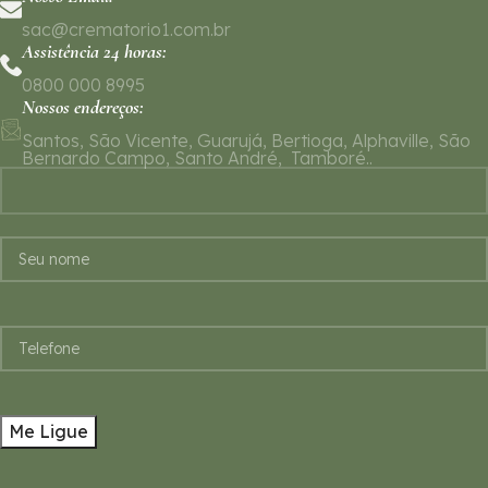
sac@crematorio1.com.br
Assistência 24 horas:
0800 000 8995
Nossos endereços:
Santos, São Vicente, Guarujá, Bertioga, Alphaville, São
Bernardo Campo, Santo André, Tamboré..